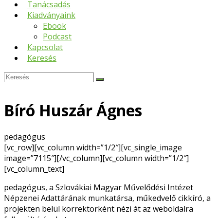
Tanácsadás
Kiadványaink
Ebook
Podcast
Kapcsolat
Keresés
Keresés
Submit
Bíró Huszár Ágnes
pedagógus
[vc_row][vc_column width=”1/2″][vc_single_image
image=”7115″][/vc_column][vc_column width=”1/2″]
[vc_column_text]
pedagógus, a Szlovákiai Magyar Művelődési Intézet
Népzenei Adattárának munkatársa, műkedvelő cikkíró, a
projekten belül korrektorként nézi át az weboldalra