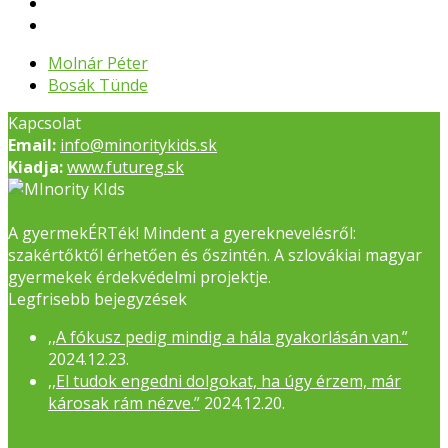
previous
Molnár Péter
post:
next
Bosák Tünde
post:
Kapcsolat
Email:
info@minoritykids.sk
Kiadja:
www.futureg.sk
A gyermekÉRTék! Mindent a gyereknevelésről:
szakértőktől érhetően és őszintén. A szlovákiai magyar
gyermekek érdekvédelmi projektje.
Legfrisebb bejegyzések
,,A fókusz pedig mindig a hála gyakorlásán van.”
2024.12.23.
,,El tudok engedni dolgokat, ha úgy érzem, már
károsak rám nézve.”
2024.12.20.