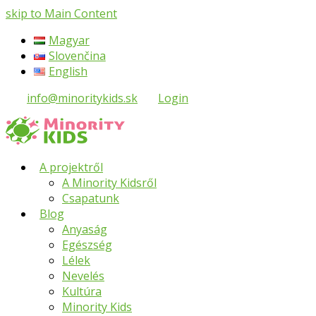
skip to Main Content
Magyar
Slovenčina
English
info@minoritykids.sk
Login
A projektről
A Minority Kidsről
Csapatunk
Blog
Anyaság
Egészség
Lélek
Nevelés
Kultúra
Minority Kids