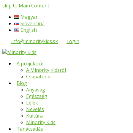
skip to Main Content
Magyar
Slovenčina
English
info@minoritykids.sk
Login
A projektről
A Minority Kidsről
Csapatunk
Blog
Anyaság
Egészség
Lélek
Nevelés
Kultúra
Minority Kids
Tanácsadás