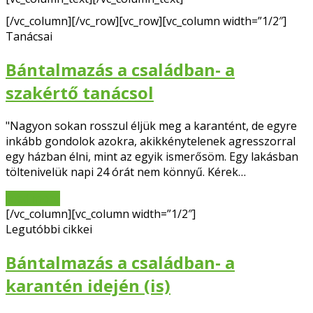
Facebook
[/vc_column][/vc_row][vc_row][vc_column width=”1/2″]
Tanácsai
Bántalmazás a családban- a
szakértő tanácsol
"Nagyon sokan rosszul éljük meg a karantént, de egyre
inkább gondolok azokra, akikkénytelenek agresszorral
egy házban élni, mint az egyik ismerősöm. Egy lakásban
töltenivelük napi 24 órát nem könnyű. Kérek…
read more
[/vc_column][vc_column width=”1/2″]
Legutóbbi cikkei
Bántalmazás a családban- a
karantén idején (is)