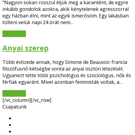
"Nagyon sokan rosszul éljük meg a karantént, de egyre
inkább gondolok azokra, akik kénytelenek agresszorral
egy házban élni, mint az egyik ismerősöm. Egy lakásban
tölteni velük napi 24 órát nem…
read more
Anyai szerep
Több évtizede annak, hogy Simone de Beauvoir francia
filozófusnő kétségbe vonta az anyai ösztön létezését.
Ugyanezt tette több pszichológus és szociológus, nők és
férfiak egyaránt. Mivel azonban feministák voltak, a…
read more
[/vc_column][/vc_row]
Csapatunk