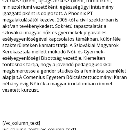
szerkesztőként, újságszerkesztőként, fordítóként,
minisztériumi vezetőként, egészségügyi intézmény
igazgatójaként is dolgozott. A Phoenix PT
megalakulásától kezdve, 2005-től a civil szektorban is
aktívan tevékenykedett. Sokrétű tapasztalatát a
szlovákiai magyar nők és gyermekek jogaival és
esélyegyenlőségével kapcsolatos témákban, különféle
szakterületeken kamatoztatja. A Szlovákiai Magyarok
Kerekasztala mellett működő Női- és Gyermek-
esélyegyenlőségi Bizottság vezetője. Kiemelten
fontosnak tartja, hogy a jövendő pedagógusokkal
megismertesse a gender studies és a feminista szemlélet
alapjait.A Comenius Egyetem Bölcsészettudományi Karán
néhány évig Nőírók a magyar irodalomban címmel
vezetett kurzust.
[/vc_column_text]
[vc_column_text][/vc_column_text]