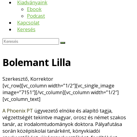
Kiadványaink
Ebook
Podcast
Kapcsolat
Keresés
Keresés
Submit
Bolemant Lilla
Szerkesztő, Korrektor
[vc_row][vc_column width=”1/2″][vc_single_image
image=”7151″][/vc_column][vc_column width=”1/2″]
[vc_column_text]
A Phoenix PT
ügyvezető elnöke és alapító tagja,
végzettségét tekintve magyar, orosz és német szakos
tanár, az irodalomtudományok doktora. Pályafutása
során középiskolai tanárként, könyvkiadói