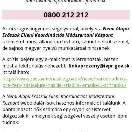
ahol további információkhoz juthatnak.
0800 212 212
Az országos ingyenes segélyvonal, amelyet a
Nemi Alapú
Erőszak Elleni Koordinációs Módszertani Központ
üzemeltet, most állandóan hívható, szünet nélkül üzemel,
de sajnos magyar nyelvű munkatársai nincsenek.
A krízis idejére egy e-mailcímet is létrehoztak, hiszen
most a telefonálás nehezebb:
linkaprezeny@ivpr.gov.sk
itt található:
https://www.zastavmenasilie.gov.sk/news/narodna-linka-
pre-zeny zazivajuce-nasilie-zriadila- emailovu-schranku/
A
Nemi Alapú Erőszak Elleni Koordinációs Módszertani
Központ
weboldalán sok hasznos információt találunk. A
bántalmazott nők számára egy olyan krízistervet
dolgoztak ki, amelynek segítségével veszély esetén lépni
tudnak.