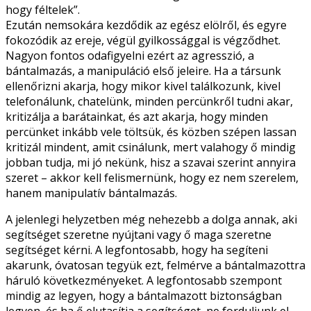
hogy féltelek”.
Ezután nemsokára kezdődik az egész elölről, és egyre
fokozódik az ereje, végül gyilkossággal is végződhet.
Nagyon fontos odafigyelni ezért az agresszió, a
bántalmazás, a manipuláció első jeleire. Ha a társunk
ellenőrizni akarja, hogy mikor kivel találkozunk, kivel
telefonálunk, chatelünk, minden percünkről tudni akar,
kritizálja a barátainkat, és azt akarja, hogy minden
percünket inkább vele töltsük, és közben szépen lassan
kritizál mindent, amit csinálunk, mert valahogy ő mindig
jobban tudja, mi jó nekünk, hisz a szavai szerint annyira
szeret – akkor kell felismernünk, hogy ez nem szerelem,
hanem manipulatív bántalmazás.
A jelenlegi helyzetben még nehezebb a dolga annak, aki
segítséget szeretne nyújtani vagy ő maga szeretne
segítséget kérni. A legfontosabb, hogy ha segíteni
akarunk, óvatosan tegyük ezt, felmérve a bántalmazottra
háruló következményeket. A legfontosabb szempont
mindig az legyen, hogy a bántalmazott biztonságban