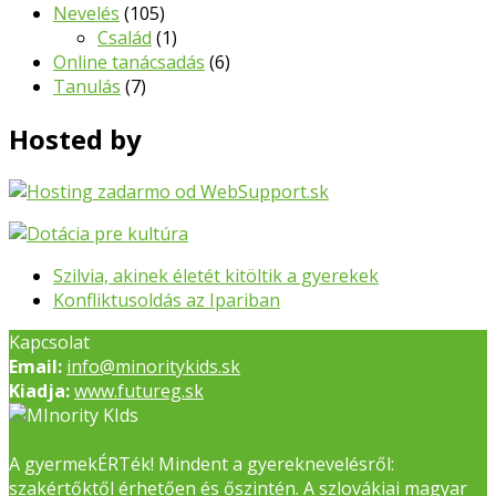
Nevelés
(105)
Család
(1)
Online tanácsadás
(6)
Tanulás
(7)
Hosted by
previous
Szilvia, akinek életét kitöltik a gyerekek
post:
next
Konfliktusoldás az Ipariban
post:
Kapcsolat
Email:
info@minoritykids.sk
Kiadja:
www.futureg.sk
A gyermekÉRTék! Mindent a gyereknevelésről:
szakértőktől érhetően és őszintén. A szlovákiai magyar