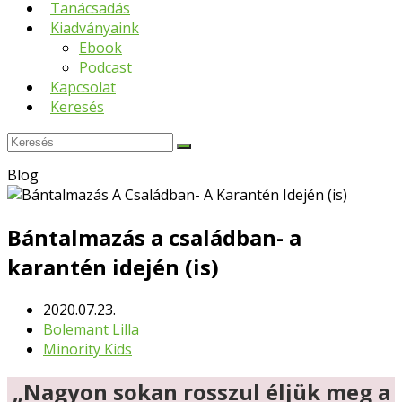
Tanácsadás
Kiadványaink
Ebook
Podcast
Kapcsolat
Keresés
Keresés
Submit
Blog
Bántalmazás a családban- a
karantén idején (is)
2020.07.23.
Bolemant Lilla
Minority Kids
„Nagyon sokan rosszul éljük meg a