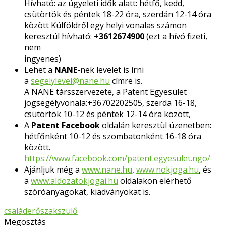
Hívható: az ügyeleti idők alatt: hétfő, kedd,
csütörtök és péntek 18-22 óra, szerdán 12-14 óra
között Külföldről egy helyi vonalas számon
keresztül hívható:
+3612674900
(ezt a hívó fizeti,
nem
ingyenes)
Lehet a
NANE
-nek levelet is írni
a
segelylevel@nane.hu
címre is.
A NANE társszervezete, a Patent Egyesület
jogsegélyvonala:+36702202505, szerda 16-18,
csütörtök 10-12 és péntek 12-14 óra között,
A
Patent Facebook
oldalán keresztül üzenetben:
hétfőnként 10-12 és szombatonként 16-18 óra
között.
https://www.facebook.com/patent.egyesulet.ngo/
Ajánljuk még a
www.nane.hu
,
www.nokjoga.hu
, és
a
www.aldozatokjogai.hu
oldalakon elérhető
szóróanyagokat, kiadványokat is.
család
erőszak
szülő
Megosztás