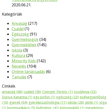
2020.06.21.
Kategóriák
Anyaság
(217)
Család
(1)
Egészség
(91)
Gyermekjogok
(34)
Gyermeklélek
(145)
iskola
(3)
Kultúra
(29)
Minority Kids
(142)
Nevelés
(104)
Online tanácsadás
(6)
Tanulás
(7)
Címkék
anyaság
(66)
család
(56)
Csenger Ferenc
(1)
csodAnya
(32)
Durica Katarina
(1)
egy pofon
(1)
egészség
(23)
esélyegyenlőség
(16)
gyerek
(64)
gyerekpszichológia
(11)
iskola
(28)
játék
(1)
jóga
(1)
kommunikácó
(5)
Kultminor
(41)
könyvajánló
(1)
mesekönyv