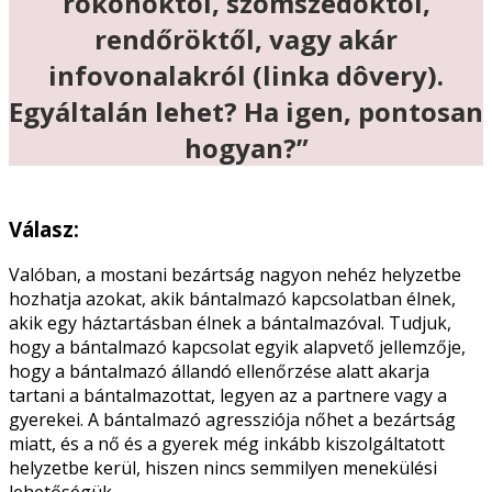
rokonoktól, szomszédoktól,
rendőröktől, vagy akár
infovonalakról (linka dôvery).
Egyáltalán lehet? Ha igen, pontosan
hogyan?”
Válasz:
Valóban, a mostani bezártság nagyon nehéz helyzetbe
hozhatja azokat, akik bántalmazó kapcsolatban élnek,
akik egy háztartásban élnek a bántalmazóval. Tudjuk,
hogy a bántalmazó kapcsolat egyik alapvető jellemzője,
hogy a bántalmazó állandó ellenőrzése alatt akarja
tartani a bántalmazottat, legyen az a partnere vagy a
gyerekei. A bántalmazó agressziója nőhet a bezártság
miatt, és a nő és a gyerek még inkább kiszolgáltatott
helyzetbe kerül, hiszen nincs semmilyen menekülési