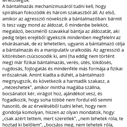
lehetőségük.
A bántalmazás mechanizmusáról tudni kell, hogy
spirálisan fokozódik és három szakaszból áll. Az első,
amikor az agresszió növekszik a bántalmazóban: bármit
is tesz vagy mond az áldozat, ő mindenbe beleköt,
megalázó, becsmérlő szavakkal bántja az áldozatát, aki
pedig teljes erejéből igyekszik mindenben megfelelni az
elvárásainak, de ez lehetetlen, ugyanis a bántalmazó célja
a bántalmazás és a manipulatív uralkodás. Az agresszió a
kitörésben csúcsosodik ki, ami (ha eddig nem történt
meg) már fizikai bántalmazás, verés, ütés, lökdösés,
rugdosás, fojtogatás és mindenféle más formája a fizikai
erőszaknak. Amint kiadta a dühét, a bántalmazó
megnyugszik, és következik a harmadik szakasz, a
„mézeshetek”, amikor mintha magába szállna,
bocsánatot kér, virágot hoz, ajándékot vesz, és
fogadkozik, hogy soha többé nem fordul elő semmi
hasonló, de az érveléséből tudni lehet, hogy nem
gondolja komolyan, hiszen az olyan mondatok, hogy:
„csak azért tettem, mert szeretlek”, „nem tehetek róla, te
hoztad ki belőlem”, „bocsáss meg, nem tehetek róla,