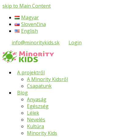
skip to Main Content
Magyar
Slovenčina
English
info@minoritykids.sk
Login
A projektről
A Minority Kidsről
Csapatunk
Blog
Anyaság
Egészség
Lélek
Nevelés
Kultúra
Minority Kids