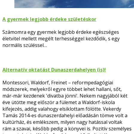
A gyermek legjobb érdeke születéskor
Számomra egy gyermek legjobb érdeke egészséges
életvitel mellett megélt terhességgel kezdődik, s egy
normális szüléssel…
Alternatív oktatást Dunaszerdahelyen (is)!
Montessori, Waldorf, Freinet – reformpedagógiai
módszerek, melyekről egyre többet lehet hallani, sőt,
már-már kezdenek 'divatba jönni'. Nekem nagyjából két
éve ütötte meg először a fülemet a Waldorf-iskola
kifejezés, addig valahogy elsiklottam fölötte. Vekerdy
Tamás 2014-es dunaszerdahelyi előadásán tömve volt a
kultúrház, és emlékszem, milyen nagy hatással voltak
rám a szavai, később pedig a könyvei is. Pozitív személyes