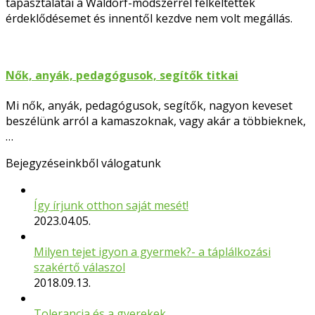
tapasztalatai a Waldorf-módszerrel felkeltették
érdeklődésemet és innentől kezdve nem volt megállás.
Nők, anyák, pedagógusok, segítők titkai
Mi nők, anyák, pedagógusok, segítők, nagyon keveset
beszélünk arról a kamaszoknak, vagy akár a többieknek,
…
Bejegyzéseinkből válogatunk
Így írjunk otthon saját mesét!
2023.04.05.
Milyen tejet igyon a gyermek?- a táplálkozási
szakértő válaszol
2018.09.13.
Tolerancia és a gyerekek