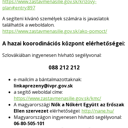
https://www.zastavmenasilie.gov.sk/krizovy-
plan#entry:897
A segíteni kívánó személyek számára is javaslatok
találhatók a weboldalon.
https://www.zastavmenasilie.gov.sk/ako-pomoct/
A hazai koorodinációs központ elérhetőségei:
Szlovákiában ingyenesen hívható segélyvonal:
088 212 212
e-mailcím a bántalmazottaknak:
linkaprezeny@ivpr.gov.sk
a segítő weboldal címe:
https://www.zastavmenasilie.gov.sk/kmc/
A magyarországi
Nők a Nőkért Együtt az Erőszak
Ellen szervezet
elérhetőségei:
http://nane.hu/
Magyarországon ingyenesen hívható segélyvonal:
06-80-505-101