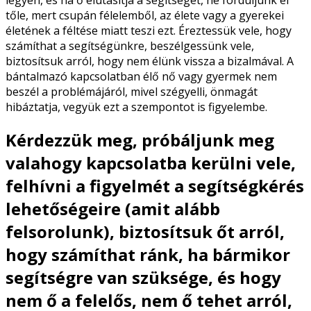
legyen, és ha ő elutasítja a segítséget, ne forduljunk el
tőle, mert csupán félelemből, az élete vagy a gyerekei
életének a féltése miatt teszi ezt. Éreztessük vele, hogy
számíthat a segítségünkre, beszélgessünk vele,
biztosítsuk arról, hogy nem élünk vissza a bizalmával. A
bántalmazó kapcsolatban élő nő vagy gyermek nem
beszél a problémájáról, mivel szégyelli, önmagát
hibáztatja, vegyük ezt a szempontot is figyelembe.
Kérdezzük meg, próbáljunk meg
valahogy kapcsolatba kerülni vele,
felhívni a figyelmét a segítségkérés
lehetőségeire (amit alább
felsorolunk), biztosítsuk őt arról,
hogy számíthat ránk, ha bármikor
segítségre van szüksége, és hogy
nem ő a felelős, nem ő tehet arról,