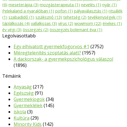
(6)
meseterápia
(3)
mozgásterapeuta
(1)
nevelés
(1)
nyár
(1)
Pelekaland a nyaralóban
(1)
pofon
(1)
pályaválasztás
(1)
rituálék
(1)
szabadidő
(1)
szülésznő
(13)
tehetség
(2)
tevékenységek
(1)
táplálkozás
(4)
vallalkozas
(3)
vírus
(2)
wowmom
(22)
énekes
(1)
év végi
(3)
összegzés
(2)
összegzés bolemant éva
(1)
Legolvasottabb
Egy elhivatott gyermekfogorvos #1
(2752)
Méregtelenítés szoptatás alatt?
(1957)
A dackorszak- a gyermekpszichológus válaszol
(1896)
Témáink
Anyaság
(217)
Egészség
(91)
Gyermekjogok
(34)
Gyermeklélek
(145)
iskola
(3)
Kultúra
(29)
Minority Kids
(142)