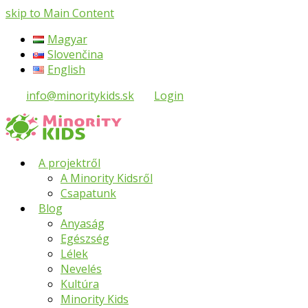
skip to Main Content
Magyar
Slovenčina
English
info@minoritykids.sk
Login
A projektről
A Minority Kidsről
Csapatunk
Blog
Anyaság
Egészség
Lélek
Nevelés
Kultúra
Minority Kids