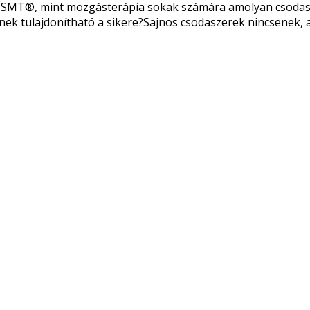
 TSMT®, mint mozgásterápia sokak számára amolyan csodas
 minek tulajdonítható a sikere?Sajnos csodaszerek nincsene