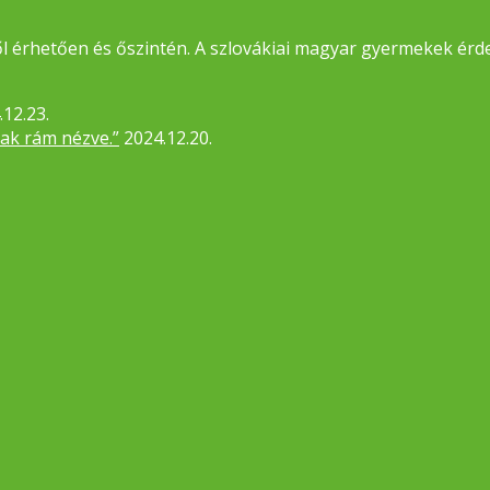
 érhetően és őszintén. A szlovákiai magyar gyermekek érde
.12.23.
sak rám nézve.”
2024.12.20.