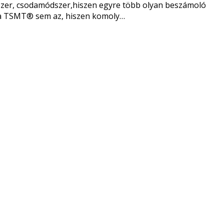
zer, csodamódszer,hiszen egyre több olyan beszámoló
k, a TSMT® sem az, hiszen komoly…