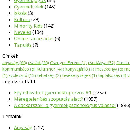
Gyermekjogok
(34)
Gyermeklélek
(145)
iskola
(3)
Kultúra
(29)
Minority Kids
(142)
Nevelés
(104)
Online tanácsadás
(6)
Tanulás
(7)
Címkék
anyaság
(66)
család
(56)
Csenger Ferenc
(1)
csodAnya
(32)
Durica
kommunikácó
(5)
Kultminor
(41)
könyvajánló
(1)
mesekönyv
(6)
me
(1)
szülésznő
(13)
tehetség
(2)
tevékenységek
(1)
táplálkozás
(4)
v
Legolvasottabb
Egy elhivatott gyermekfogorvos #1
(2752)
Méregtelenítés szoptatás alatt?
(1957)
A dackorszak- a gyermekpszichológus válaszol
(1896
Témáink
Anyaság
(217)