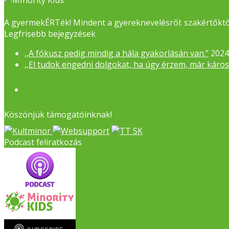
A gyermekÉRTék! Mindent a gyereknevelésről: szakértőktől
Legfrisebb bejegyzések
,,A fókusz pedig mindig a hála gyakorlásán van.”
2024
,,El tudok engedni dolgokat, ha úgy érzem, már káro
Facebook
Köszönjük támogatóinknak!
Podcast feliratkozás