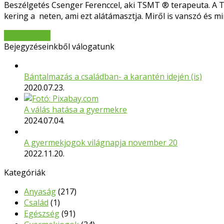
Beszélgetés Csenger Ferenccel, aki TSMT ® terapeuta. A
kering a neten, ami ezt alátámasztja. Miről is vanszó és
Bővebben
→
Bejegyzéseinkből válogatunk
Bántalmazás a családban- a karantén idején (is)
2020.07.23.
A válás hatása a gyermekre
2024.07.04.
A gyermekjogok világnapja november 20
2022.11.20.
Kategóriák
Anyaság
(217)
Család
(1)
Egészség
(91)