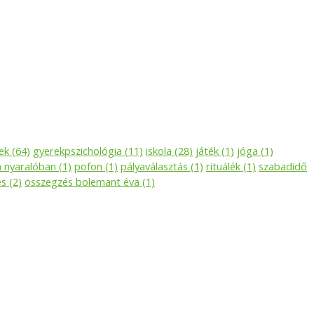
ek
(64)
gyerekpszichológia
(11)
iskola
(28)
játék
(1)
jóga
(1)
a nyaralóban
(1)
pofon
(1)
pályaválasztás
(1)
rituálék
(1)
szabadidő
és
(2)
összegzés bolemant éva
(1)