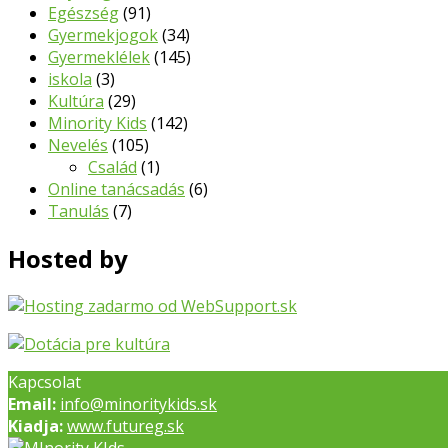
Egészség
(91)
Gyermekjogok
(34)
Gyermeklélek
(145)
iskola
(3)
Kultúra
(29)
Minority Kids
(142)
Nevelés
(105)
Család
(1)
Online tanácsadás
(6)
Tanulás
(7)
Hosted by
Kapcsolat
Email:
info@minoritykids.sk
Kiadja:
www.futureg.sk