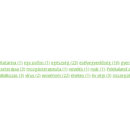
 Katarina
(1)
egy pofon
(1)
egészség
(23)
esélyegyenlőség
(16)
gyer
seterápia
(3)
mozgásterapeuta
(1)
nevelés
(1)
nyár
(1)
Pelekaland 
allalkozas
(3)
vírus
(2)
wowmom
(22)
énekes
(1)
év végi
(3)
összegz
)