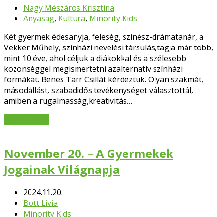
Nagy Mészáros Krisztina
Anyaság
,
Kultúra
,
Minority Kids
Két gyermek édesanyja, feleség, színész-drámatanár, a
Vekker Műhely, színházi nevelési társulás,tagja már több,
mint 10 éve, ahol céljuk a diákokkal és a szélesebb
közönséggel megismertetni azalternatív színházi
formákat. Benes Tarr Csillát kérdeztük. Olyan szakmát,
másodállást, szabadidős tevékenységet választottál,
amiben a rugalmasság,kreativitás…
Bővebben
→
November 20. – A Gyermekek
Jogainak Világnapja
2024.11.20.
Bott Livia
Minority Kids