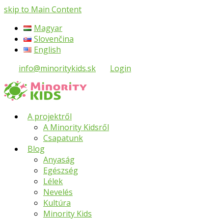
skip to Main Content
Magyar
Slovenčina
English
info@minoritykids.sk
Login
A projektről
A Minority Kidsről
Csapatunk
Blog
Anyaság
Egészség
Lélek
Nevelés
Kultúra
Minority Kids