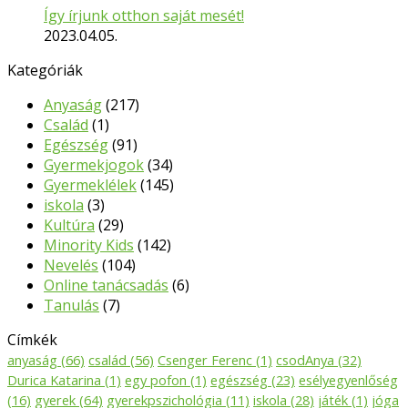
Így írjunk otthon saját mesét!
2023.04.05.
Kategóriák
Anyaság
(217)
Család
(1)
Egészség
(91)
Gyermekjogok
(34)
Gyermeklélek
(145)
iskola
(3)
Kultúra
(29)
Minority Kids
(142)
Nevelés
(104)
Online tanácsadás
(6)
Tanulás
(7)
Címkék
anyaság
(66)
család
(56)
Csenger Ferenc
(1)
csodAnya
(32)
Durica Katarina
(1)
egy pofon
(1)
egészség
(23)
esélyegyenlőség
(16)
gyerek
(64)
gyerekpszichológia
(11)
iskola
(28)
játék
(1)
jóga