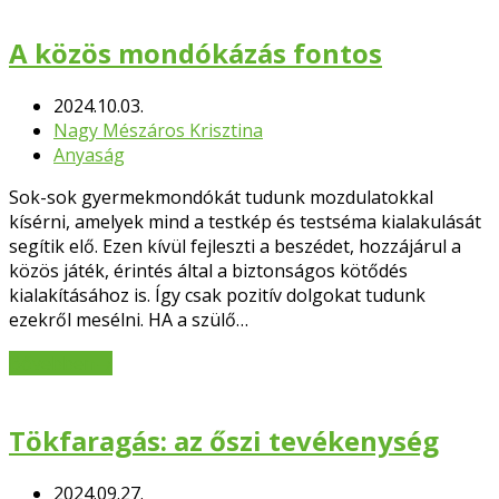
A közös mondókázás fontos
2024.10.03.
Nagy Mészáros Krisztina
Anyaság
Sok-sok gyermekmondókát tudunk mozdulatokkal
kísérni, amelyek mind a testkép és testséma kialakulását
segítik elő. Ezen kívül fejleszti a beszédet, hozzájárul a
közös játék, érintés által a biztonságos kötődés
kialakításához is. Így csak pozitív dolgokat tudunk
ezekről mesélni. HA a szülő…
Bővebben
→
Tökfaragás: az őszi tevékenység
2024.09.27.