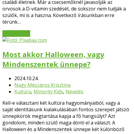
családi életnek. Már a csecsemőknél javasolják az
orvosok a D-vitamin szedését, de sokszor nem tudják a
szülők, mi is a haszna. Következő írásunkban erre
térünk…
Bővebben
→
Most akkor Halloween, vagy
Mindenszentek ünnepe?
2024.10.24.
Nagy Mészáros Krisztina
Kultúra
,
Minority Kids
,
Nevelés
Kell-e választani két kultúra hagyományaiból, vagy a
saját identitásunk kialakulásában fontos szerepet játszó
ünnepkörök megtartása kapja a fő hangsúlyt? Azt
gondolom, minden szülő maga dönti el a választ. A
Halloween és a Mindenszentek ünnepe két különböző