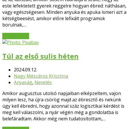
este lefektetett gyerek reggelre hogyan ébred: náthásan,
vagy egészségesen. Minden anyuka és apuka ismeri azt a
kétségbeesést, amikor előre lefixált programok
borulnak,…
Bővebben
→
Túl az első sulis héten
2024.09.12.
Nagy Mészáros Krisztina
Anyaság
,
Nevelés
Amikor augusztus utolsó napjaiban elképzeltem, vajon
milyen lesz, ha újra csörög majd az ébresztő és nekünk
úgy kell ébredni, hogy azonnal száz logisztikai kérdést is
meg kell válaszolni, a nyár végén még a gondolatba is
belefáradtam. Akkor még nem tudatosítottam,…