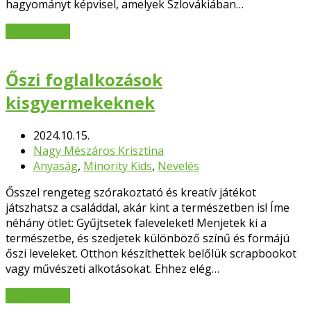
hagyományt képvisel, amelyek Szlovákiában…
Bővebben
→
Őszi foglalkozások
kisgyermekeknek
2024.10.15.
Nagy Mészáros Krisztina
Anyaság
,
Minority Kids
,
Nevelés
Ősszel rengeteg szórakoztató és kreatív játékot
játszhatsz a családdal, akár kint a természetben is! Íme
néhány ötlet: Gyűjtsetek faleveleket! Menjetek ki a
természetbe, és szedjetek különböző színű és formájú
őszi leveleket. Otthon készíthettek belőlük scrapbookot
vagy művészeti alkotásokat. Ehhez elég…
Bővebben
→