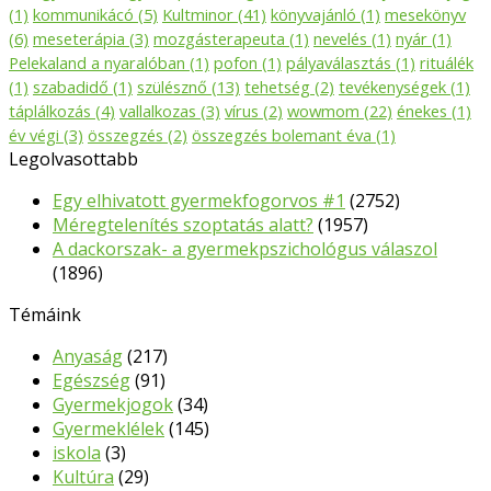
(1)
kommunikácó
(5)
Kultminor
(41)
könyvajánló
(1)
mesekönyv
(6)
meseterápia
(3)
mozgásterapeuta
(1)
nevelés
(1)
nyár
(1)
Pelekaland a nyaralóban
(1)
pofon
(1)
pályaválasztás
(1)
rituálék
(1)
szabadidő
(1)
szülésznő
(13)
tehetség
(2)
tevékenységek
(1)
táplálkozás
(4)
vallalkozas
(3)
vírus
(2)
wowmom
(22)
énekes
(1)
év végi
(3)
összegzés
(2)
összegzés bolemant éva
(1)
Legolvasottabb
Egy elhivatott gyermekfogorvos #1
(2752)
Méregtelenítés szoptatás alatt?
(1957)
A dackorszak- a gyermekpszichológus válaszol
(1896)
Témáink
Anyaság
(217)
Egészség
(91)
Gyermekjogok
(34)
Gyermeklélek
(145)
iskola
(3)
Kultúra
(29)