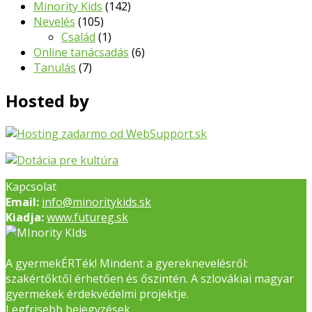
Minority Kids
(142)
Nevelés
(105)
Család
(1)
Online tanácsadás
(6)
Tanulás
(7)
Hosted by
Kapcsolat
Email:
info@minoritykids.sk
Kiadja:
www.futureg.sk
A gyermekÉRTék! Mindent a gyereknevelésről:
szakértőktől érhetően és őszintén. A szlovákiai magyar
gyermekek érdekvédelmi projektje.
Legfrisebb bejegyzések