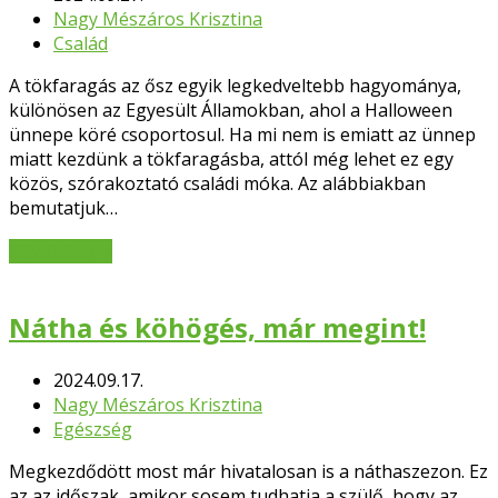
Nagy Mészáros Krisztina
Család
A tökfaragás az ősz egyik legkedveltebb hagyománya,
különösen az Egyesült Államokban, ahol a Halloween
ünnepe köré csoportosul. Ha mi nem is emiatt az ünnep
miatt kezdünk a tökfaragásba, attól még lehet ez egy
közös, szórakoztató családi móka. Az alábbiakban
bemutatjuk…
Bővebben
→
Nátha és köhögés, már megint!
2024.09.17.
Nagy Mészáros Krisztina
Egészség
Megkezdődött most már hivatalosan is a náthaszezon. Ez
az az időszak, amikor sosem tudhatja a szülő, hogy az