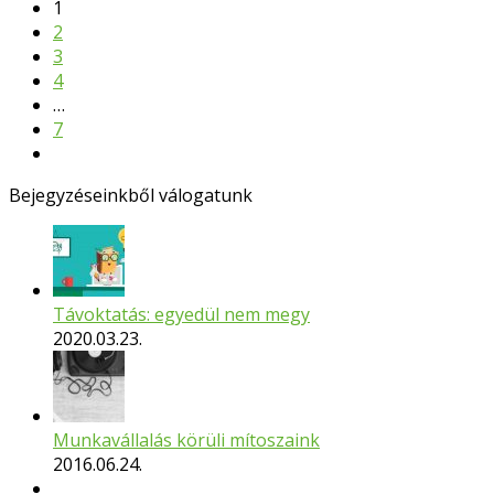
Page
1
Page
2
Page
3
Page
4
…
Page
7
Next
Bejegyzéseinkből válogatunk
Távoktatás: egyedül nem megy
2020.03.23.
Munkavállalás körüli mítoszaink
2016.06.24.