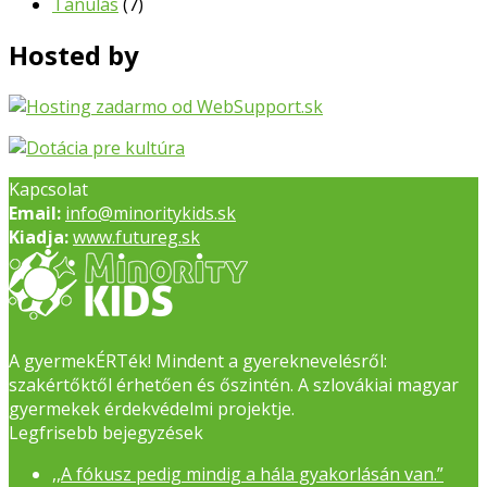
Tanulás
(7)
Hosted by
Kapcsolat
Email:
info@minoritykids.sk
Kiadja:
www.futureg.sk
A gyermekÉRTék! Mindent a gyereknevelésről:
szakértőktől érhetően és őszintén. A szlovákiai magyar
gyermekek érdekvédelmi projektje.
Legfrisebb bejegyzések
,,A fókusz pedig mindig a hála gyakorlásán van.”