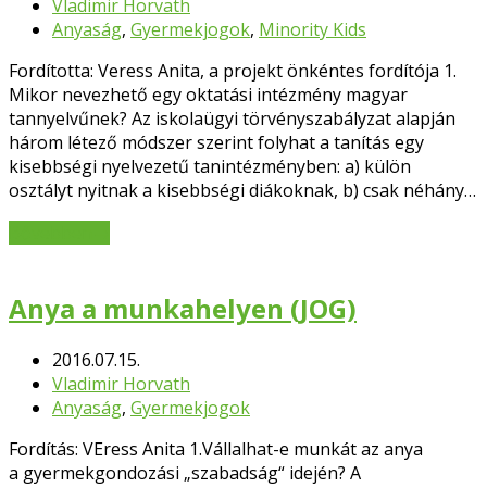
Vladimir Horvath
Anyaság
,
Gyermekjogok
,
Minority Kids
Fordította: Veress Anita, a projekt önkéntes fordítója 1.
Mikor nevezhető egy oktatási intézmény magyar
tannyelvűnek? Az iskolaügyi törvényszabályzat alapján
három létező módszer szerint folyhat a tanítás egy
kisebbségi nyelvezetű tanintézményben: a) külön
osztályt nyitnak a kisebbségi diákoknak, b) csak néhány…
Bővebben
→
Anya a munkahelyen (JOG)
2016.07.15.
Vladimir Horvath
Anyaság
,
Gyermekjogok
Fordítás: VEress Anita 1.Vállalhat-e munkát az anya
a gyermekgondozási „szabadság“ idején? A