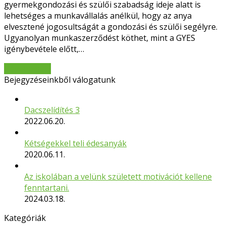
gyermekgondozási és szülői szabadság ideje alatt is
lehetséges a munkavállalás anélkül, hogy az anya
elvesztené jogosultságát a gondozási és szülői segélyre.
Ugyanolyan munkaszerződést köthet, mint a GYES
igénybevétele előtt,…
Bővebben
→
Bejegyzéseinkből válogatunk
Dacszelídítés 3
2022.06.20.
Kétségekkel teli édesanyák
2020.06.11.
Az iskolában a velünk született motivációt kellene
fenntartani.
2024.03.18.
Kategóriák