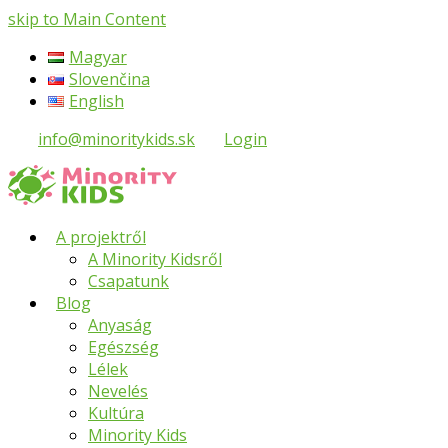
skip to Main Content
Magyar
Slovenčina
English
info@minoritykids.sk
Login
A projektről
A Minority Kidsről
Csapatunk
Blog
Anyaság
Egészség
Lélek
Nevelés
Kultúra
Minority Kids