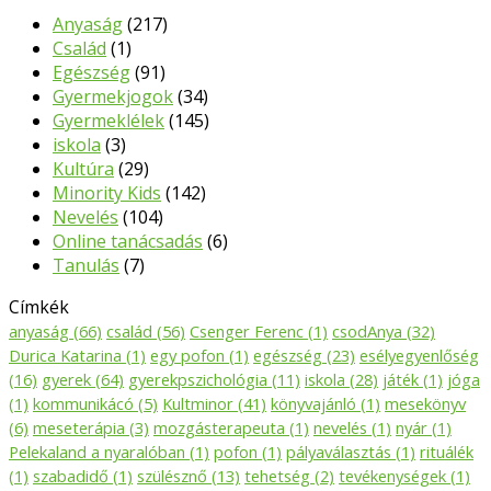
Anyaság
(217)
Család
(1)
Egészség
(91)
Gyermekjogok
(34)
Gyermeklélek
(145)
iskola
(3)
Kultúra
(29)
Minority Kids
(142)
Nevelés
(104)
Online tanácsadás
(6)
Tanulás
(7)
Címkék
anyaság
(66)
család
(56)
Csenger Ferenc
(1)
csodAnya
(32)
Durica Katarina
(1)
egy pofon
(1)
egészség
(23)
esélyegyenlőség
(16)
gyerek
(64)
gyerekpszichológia
(11)
iskola
(28)
játék
(1)
jóga
(1)
kommunikácó
(5)
Kultminor
(41)
könyvajánló
(1)
mesekönyv
(6)
meseterápia
(3)
mozgásterapeuta
(1)
nevelés
(1)
nyár
(1)
Pelekaland a nyaralóban
(1)
pofon
(1)
pályaválasztás
(1)
rituálék
(1)
szabadidő
(1)
szülésznő
(13)
tehetség
(2)
tevékenységek
(1)