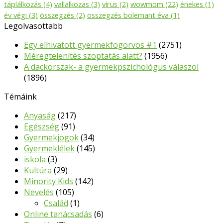
táplálkozás
(4)
vallalkozas
(3)
vírus
(2)
wowmom
(22)
énekes
(1)
év végi
(3)
összegzés
(2)
összegzés bolemant éva
(1)
Legolvasottabb
Egy elhivatott gyermekfogorvos #1
(2751)
Méregtelenítés szoptatás alatt?
(1956)
A dackorszak- a gyermekpszichológus válaszol
(1896)
Témáink
Anyaság
(217)
Egészség
(91)
Gyermekjogok
(34)
Gyermeklélek
(145)
iskola
(3)
Kultúra
(29)
Minority Kids
(142)
Nevelés
(105)
Család
(1)
Online tanácsadás
(6)