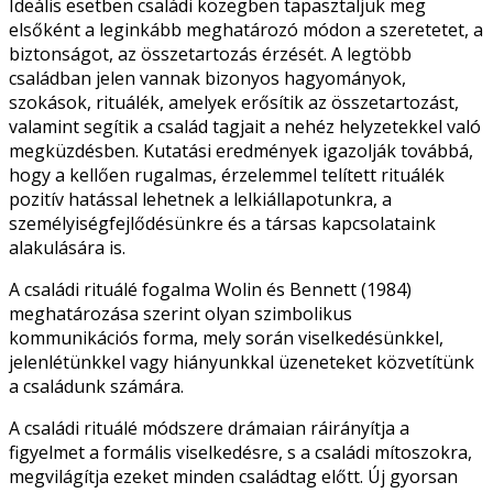
Ideális esetben családi közegben tapasztaljuk meg
elsőként a leginkább meghatározó módon a szeretetet, a
biztonságot, az összetartozás érzését. A legtöbb
családban jelen vannak bizonyos hagyományok,
szokások, rituálék, amelyek erősítik az összetartozást,
valamint segítik a család tagjait a nehéz helyzetekkel való
megküzdésben. Kutatási eredmények igazolják továbbá,
hogy a kellően rugalmas, érzelemmel telített rituálék
pozitív hatással lehetnek a lelkiállapotunkra, a
személyiségfejlődésünkre és a társas kapcsolataink
alakulására is.
A családi rituálé fogalma Wolin és Bennett (1984)
meghatározása szerint olyan szimbolikus
kommunikációs forma, mely során viselkedésünkkel,
jelenlétünkkel vagy hiányunkkal üzeneteket közvetítünk
a családunk számára.
A családi rituálé módszere drámaian ráirányítja a
figyelmet a formális viselkedésre, s a családi mítoszokra,
megvilágítja ezeket minden családtag előtt. Új gyorsan