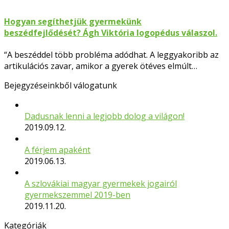
Hogyan segíthetjük gyermekünk
beszédfejlődését? Ágh Viktória logopédus válaszol.
“A beszéddel több probléma adódhat. A leggyakoribb az
artikulációs zavar, amikor a gyerek ötéves elmúlt…
Bejegyzéseinkből válogatunk
Dadusnak lenni a legjobb dolog a világon!
2019.09.12.
A férjem apaként
2019.06.13.
A szlovákiai magyar gyermekek jogairól
gyermekszemmel 2019-ben
2019.11.20.
Kategóriák