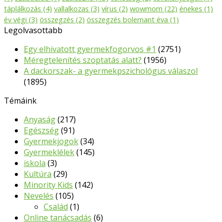
táplálkozás
(4)
vallalkozas
(3)
vírus
(2)
wowmom
(22)
énekes
(1)
év végi
(3)
összegzés
(2)
összegzés bolemant éva
(1)
Legolvasottabb
Egy elhivatott gyermekfogorvos #1
(2751)
Méregtelenítés szoptatás alatt?
(1956)
A dackorszak- a gyermekpszichológus válaszol
(1895)
Témáink
Anyaság
(217)
Egészség
(91)
Gyermekjogok
(34)
Gyermeklélek
(145)
iskola
(3)
Kultúra
(29)
Minority Kids
(142)
Nevelés
(105)
Család
(1)
Online tanácsadás
(6)