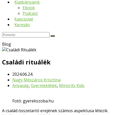
Kiadványaink
Ebook
Podcast
Kapcsolat
Keresés
Keresés
Submit
Blog
Családi rituálék
2024.06.24.
Nagy Mészáros Krisztina
Anyaság
,
Gyermeklélek
,
Minority Kids
Fotó: gyerekszoba.hu
A család összetartó erejének számos aspektusa létezik.