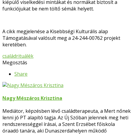
kiépülő viselkedési mintákat és normákat biztosít a
funkciójukat be nem töltő sémák helyett.
A cikk megjelenése a Kisebbségi Kulturális alap
Támogatásával valósult meg a 24-244-00762 projekt
keretében.
család
rituálék
Megosztás
Share
Nagy Mészáros Krisztina
Mediátor, képzésben lévő családterapeuta, a Mert nőnek
lenni jó PT alapító tagja. Az Új Szóban jelennek meg heti
rendszerességgel írásai, a Szent Erzsébet főiskola
óraadó tanára, aki Dunaszerdahelyen működő