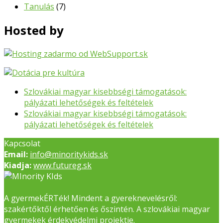
Tanulás
(7)
Hosted by
previous
Szlovákiai magyar kisebbségi támogatások:
post:
pályázati lehetőségek és feltételek
next
Szlovákiai magyar kisebbségi támogatások:
post:
pályázati lehetőségek és feltételek
Kapcsolat
Email:
info@minoritykids.sk
Kiadja:
www.futureg.sk
A gyermekÉRTék! Mindent a gyereknevelésről:
szakértőktől érhetően és őszintén. A szlovákiai magyar
gyermekek érdekvédelmi projektje.