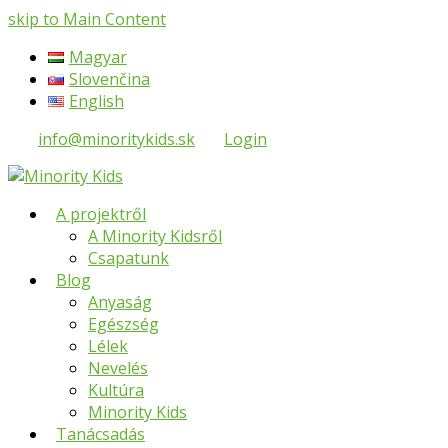
skip to Main Content
Magyar
Slovenčina
English
info@minoritykids.sk
Login
A projektről
A Minority Kidsről
Csapatunk
Blog
Anyaság
Egészség
Lélek
Nevelés
Kultúra
Minority Kids
Tanácsadás