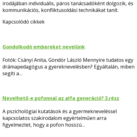
irodájában individuális, páros tanácsadóként dolgozik, és
kommunikációs, konfliktusoldási technikákat tanít.
Facebook
Kapcsolódó cikkek
Gondolkodó embereket nevelünk
Fotók: Csányi Anita, Göndör László Mennyire tudatos egy
drámapedagógus a gyereknevelésben? Egyáltalán, miben
segíti a…
Nevelhető-e pofonnal az alfa generáció? 3.rész
A pszichológiai kutatások és a gyermekneveléssel
kapcsolatos szakirodalom egyértelműen arra
figyelmeztet, hogy a pofon hosszú…