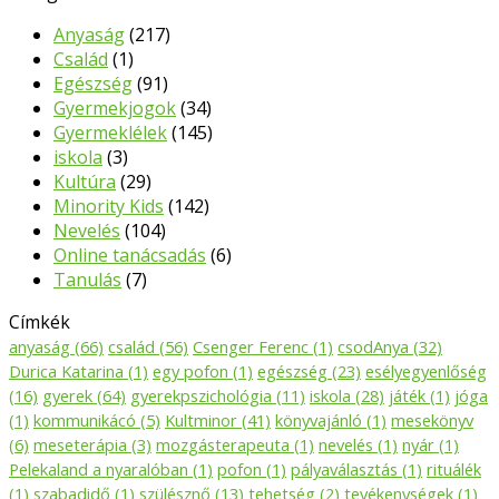
Anyaság
(217)
Család
(1)
Egészség
(91)
Gyermekjogok
(34)
Gyermeklélek
(145)
iskola
(3)
Kultúra
(29)
Minority Kids
(142)
Nevelés
(104)
Online tanácsadás
(6)
Tanulás
(7)
Címkék
anyaság
(66)
család
(56)
Csenger Ferenc
(1)
csodAnya
(32)
Durica Katarina
(1)
egy pofon
(1)
egészség
(23)
esélyegyenlőség
(16)
gyerek
(64)
gyerekpszichológia
(11)
iskola
(28)
játék
(1)
jóga
(1)
kommunikácó
(5)
Kultminor
(41)
könyvajánló
(1)
mesekönyv
(6)
meseterápia
(3)
mozgásterapeuta
(1)
nevelés
(1)
nyár
(1)
Pelekaland a nyaralóban
(1)
pofon
(1)
pályaválasztás
(1)
rituálék
(1)
szabadidő
(1)
szülésznő
(13)
tehetség
(2)
tevékenységek
(1)