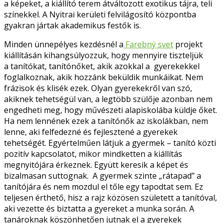
a képeket, a kiállító terem átváltozott exotikus tájra, teli
színekkel. A Nyitrai kerületi felvilágosító központba
gyakran jártak akademikus festők is.
Minden ünnepélyes kezdésnél a
Farebný svet
projekt
kiállításán kihangsúlyozzuk, hogy mennyire tiszteljük
a tanítókat, tanítónőket, akik azokkal a gyerekekkel
foglalkoznak, akik hozzánk beküldik munkáikat. Nem
frázisok és klisék ezek. Olyan gyerekekről van szó,
akiknek tehetségül van, a legtöbb szülője azonban nem
engedheti meg, hogy művészeti alapiskolába küldje őket.
Ha nem lennének ezek a tanítónők az iskolákban, nem
lenne, aki felfedezné és fejlesztené a gyerekek
tehetségét. Egyértelműen látjuk a gyermek – tanító közti
pozitív kapcsolatot, mikor mindketten a kiállítás
megnyitójára érkeznek. Együtt keresik a képet és
bizalmasan suttognak. A gyermek szinte „rátapad” a
tanítójára és nem mozdul el tőle egy tapodtat sem. Ez
teljesen érthető, hisz a rajz közösen született a tanítóval,
aki vezette és biztatta a gyereket a munka során. A
tanároknak köszönhetően jutnak el a gyerekek