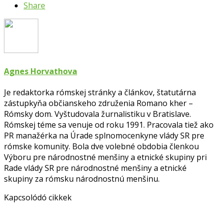
Share
Agnes Horvathova
Je redaktorka rómskej stránky a článkov, štatutárna
zástupkyňa občianskeho združenia Romano kher –
Rómsky dom. Vyštudovala žurnalistiku v Bratislave.
Rómskej téme sa venuje od roku 1991. Pracovala tiež ako
PR manažérka na Úrade splnomocenkyne vlády SR pre
rómske komunity. Bola dve volebné obdobia členkou
Výboru pre národnostné menšiny a etnické skupiny pri
Rade vlády SR pre národnostné menšiny a etnické
skupiny za rómsku národnostnú menšinu.
Kapcsolódó cikkek