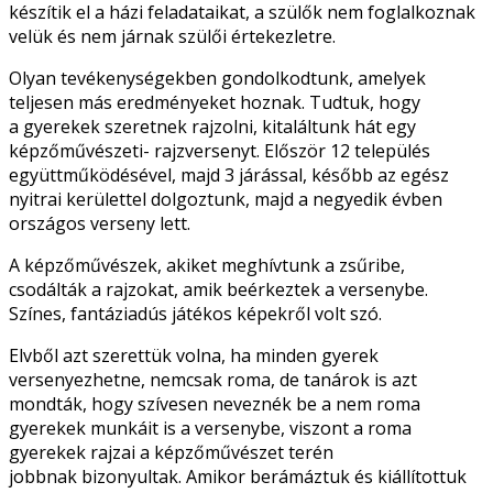
készítik el a házi feladataikat, a szülők nem foglalkoznak
velük és nem járnak szülői értekezletre.
Olyan tevékenységekben gondolkodtunk, amelyek
teljesen más eredményeket hoznak. Tudtuk, hogy
a gyerekek szeretnek rajzolni, kitaláltunk hát egy
képzőművészeti- rajzversenyt. Először 12 település
együttműködésével, majd 3 járással, később az egész
nyitrai kerülettel dolgoztunk, majd a negyedik évben
országos verseny lett.
A képzőművészek, akiket meghívtunk a zsűribe,
csodálták a rajzokat, amik beérkeztek a versenybe.
Színes, fantáziadús játékos képekről volt szó.
Elvből azt szerettük volna, ha minden gyerek
versenyezhetne, nemcsak roma, de tanárok is azt
mondták, hogy szívesen neveznék be a nem roma
gyerekek munkáit is a versenybe, viszont a roma
gyerekek rajzai a képzőművészet terén
jobbnak bizonyultak. Amikor berámáztuk és kiállítottuk