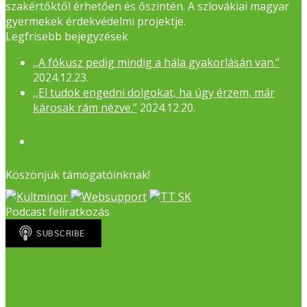
szakértőktől érhetően és őszintén. A szlovákiai magyar
gyermekek érdekvédelmi projektje.
Legfrisebb bejegyzések
,,A fókusz pedig mindig a hála gyakorlásán van.”
2024.12.23.
,,El tudok engedni dolgokat, ha úgy érzem, már
károsak rám nézve.”
2024.12.20.
Facebook
Köszönjük támogatóinknak!
Podcast feliratkozás