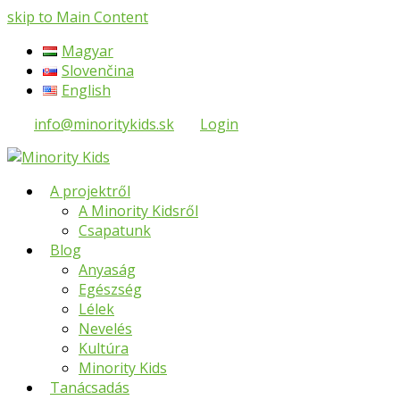
skip to Main Content
Magyar
Slovenčina
English
info@minoritykids.sk
Login
A projektről
A Minority Kidsről
Csapatunk
Blog
Anyaság
Egészség
Lélek
Nevelés
Kultúra
Minority Kids
Tanácsadás