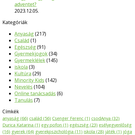
adventet?
2023.12.05.
Kategóriák
Anyaság
(217)
Család
(1)
Egészség
(91)
Gyermekjogok
(34)
Gyermeklélek
(145)
iskola
(3)
Kultúra
(29)
Minority Kids
(142)
Nevelés
(104)
Online tanácsadás
(6)
Tanulás
(7)
Címkék
anyaság
(66)
család
(56)
Csenger Ferenc
(1)
csodAnya
(32)
Durica Katarina
(1)
egy pofon
(1)
egészség
(23)
esélyegyenlőség
(16)
gyerek
(64)
gyerekpszichológia
(11)
iskola
(28)
játék
(1)
jóga