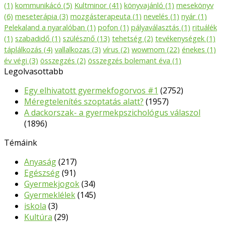
(1)
kommunikácó
(5)
Kultminor
(41)
könyvajánló
(1)
mesekönyv
(6)
meseterápia
(3)
mozgásterapeuta
(1)
nevelés
(1)
nyár
(1)
Pelekaland a nyaralóban
(1)
pofon
(1)
pályaválasztás
(1)
rituálék
(1)
szabadidő
(1)
szülésznő
(13)
tehetség
(2)
tevékenységek
(1)
táplálkozás
(4)
vallalkozas
(3)
vírus
(2)
wowmom
(22)
énekes
(1)
év végi
(3)
összegzés
(2)
összegzés bolemant éva
(1)
Legolvasottabb
Egy elhivatott gyermekfogorvos #1
(2752)
Méregtelenítés szoptatás alatt?
(1957)
A dackorszak- a gyermekpszichológus válaszol
(1896)
Témáink
Anyaság
(217)
Egészség
(91)
Gyermekjogok
(34)
Gyermeklélek
(145)
iskola
(3)
Kultúra
(29)