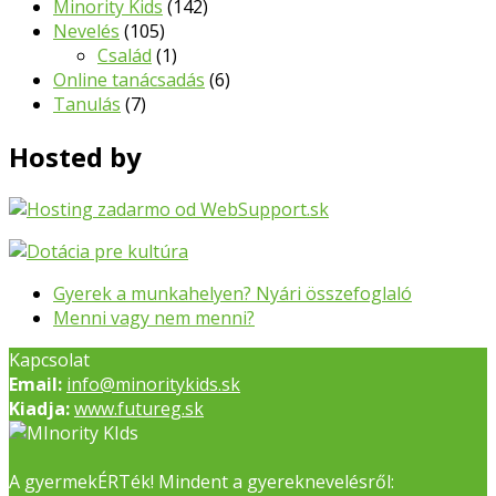
Minority Kids
(142)
Nevelés
(105)
Család
(1)
Online tanácsadás
(6)
Tanulás
(7)
Hosted by
previous
Gyerek a munkahelyen? Nyári összefoglaló
post:
next
Menni vagy nem menni?
post:
Kapcsolat
Email:
info@minoritykids.sk
Kiadja:
www.futureg.sk
A gyermekÉRTék! Mindent a gyereknevelésről: