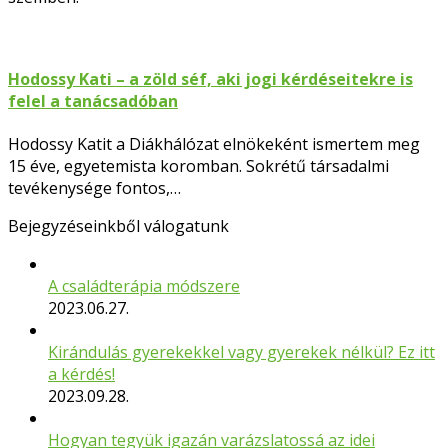
Hodossy Kati – a zöld séf, aki jogi kérdéseitekre is
felel a tanácsadóban
Hodossy Katit a Diákhálózat elnökeként ismertem meg
15 éve, egyetemista koromban. Sokrétű társadalmi
tevékenysége fontos,…
Bejegyzéseinkből válogatunk
A családterápia módszere
2023.06.27.
Kirándulás gyerekekkel vagy gyerekek nélkül? Ez itt
a kérdés!
2023.09.28.
Hogyan tegyük igazán varázslatossá az idei