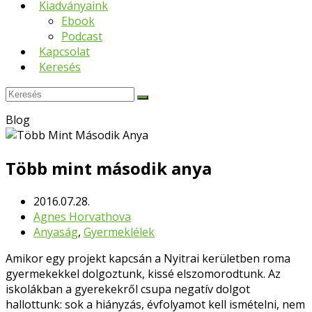
Kiadványaink
Ebook
Podcast
Kapcsolat
Keresés
Keresés
Submit
Blog
Több mint második anya
2016.07.28.
Agnes Horvathova
Anyaság
,
Gyermeklélek
Amikor egy projekt kapcsán a Nyitrai kerületben roma
gyermekekkel dolgoztunk, kissé elszomorodtunk. Az
iskolákban a gyerekekről csupa negatív dolgot
hallottunk: sok a hiányzás, évfolyamot kell ismételni, nem