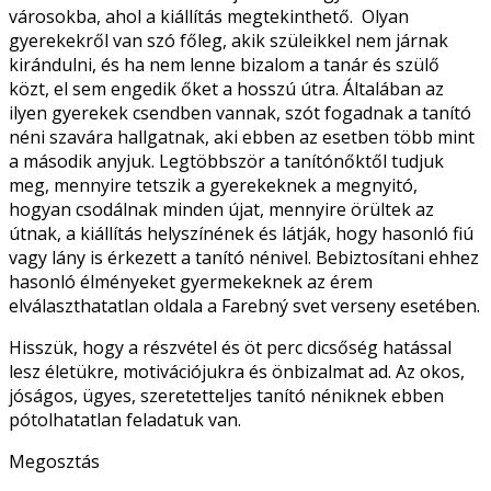
városokba, ahol a kiállítás megtekinthető. Olyan
gyerekekről van szó főleg, akik szüleikkel nem járnak
kirándulni, és ha nem lenne bizalom a tanár és szülő
közt, el sem engedik őket a hosszú útra. Általában az
ilyen gyerekek csendben vannak, szót fogadnak a tanító
néni szavára hallgatnak, aki ebben az esetben több mint
a második anyjuk. Legtöbbször a tanítónőktől tudjuk
meg, mennyire tetszik a gyerekeknek a megnyitó,
hogyan csodálnak minden újat, mennyire örültek az
útnak, a kiállítás helyszínének és látják, hogy hasonló fiú
vagy lány is érkezett a tanító nénivel. Bebiztosítani ehhez
hasonló élményeket gyermekeknek az érem
elválaszthatatlan oldala a Farebný svet verseny esetében.
Hisszük, hogy a részvétel és öt perc dicsőség hatással
lesz életükre, motivációjukra és önbizalmat ad. Az okos,
jóságos, ügyes, szeretetteljes tanító néniknek ebben
pótolhatatlan feladatuk van.
Megosztás