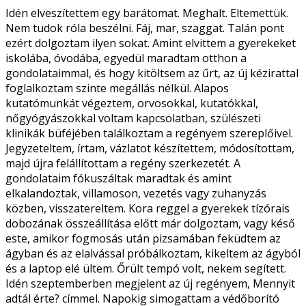
Idén elveszítettem egy barátomat. Meghalt. Eltemettük.
Nem tudok róla beszélni. Fáj, mar, szaggat. Talán pont
ezért dolgoztam ilyen sokat. Amint elvittem a gyerekeket
iskolába, óvodába, egyedül maradtam otthon a
gondolataimmal, és hogy kitöltsem az űrt, az új kézirattal
foglalkoztam szinte megállás nélkül. Alapos
kutatómunkát végeztem, orvosokkal, kutatókkal,
nőgyógyászokkal voltam kapcsolatban, szülészeti
klinikák büféjében találkoztam a regényem szereplőivel.
Jegyzeteltem, írtam, vázlatot készítettem, módosítottam,
majd újra felállítottam a regény szerkezetét. A
gondolataim fókuszáltak maradtak és amint
elkalandoztak, villamoson, vezetés vagy zuhanyzás
közben, visszatereltem. Kora reggel a gyerekek tízórais
dobozának összeállítása előtt már dolgoztam, vagy késő
este, amikor fogmosás után pizsamában feküdtem az
ágyban és az elalvással próbálkoztam, kikeltem az ágyból
és a laptop elé ültem. Őrült tempó volt, nekem segített.
Idén szeptemberben megjelent az új regényem, Mennyit
adtál érte? címmel. Napokig simogattam a védőborító