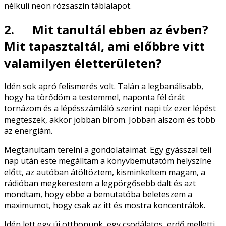
nélküli neon rózsaszín táblalapot.
2. Mit tanultál ebben az évben?
Mit tapasztaltál, ami előbbre vitt
valamilyen életterületen?
Idén sok apró felismerés volt. Talán a legbanálisabb,
hogy ha törődöm a testemmel, naponta fél órát
tornázom és a lépésszámláló szerint napi tíz ezer lépést
megteszek, akkor jobban bírom. Jobban alszom és több
az energiám.
Megtanultam terelni a gondolataimat. Egy gyásszal teli
nap után este megálltam a könyvbemutatóm helyszíne
előtt, az autóban átöltöztem, kisminkeltem magam, a
rádióban megkerestem a legpörgősebb dalt és azt
mondtam, hogy ebbe a bemutatóba beleteszem a
maximumot, hogy csak az itt és mostra koncentrálok.
Idén lett egy új otthonunk, egy csodálatos, erdő melletti