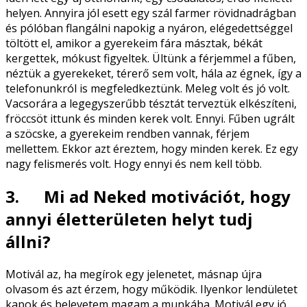
helyen. Annyira jól esett egy szál farmer rövidnadrágban
és pólóban flangálni napokig a nyáron, elégedettséggel
töltött el, amikor a gyerekeim fára másztak, békát
kergettek, mókust figyeltek. Ültünk a férjemmel a fűben,
néztük a gyerekeket, térerő sem volt, hála az égnek, így a
telefonunkról is megfeledkeztünk. Meleg volt és jó volt.
Vacsorára a legegyszerűbb tésztát terveztük elkészíteni,
fröccsöt ittunk és minden kerek volt. Ennyi. Fűben ugrált
a szöcske, a gyerekeim rendben vannak, férjem
mellettem. Ekkor azt éreztem, hogy minden kerek. Ez egy
nagy felismerés volt. Hogy ennyi és nem kell több.
3. Mi ad Neked motivációt, hogy
annyi életterületen helyt tudj
állni?
Motivál az, ha megírok egy jelenetet, másnap újra
olvasom és azt érzem, hogy működik. Ilyenkor lendületet
kapok és belevetem magam a munkába. Motivál egy jó