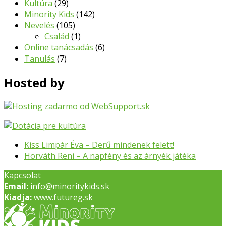
Kultúra
(29)
Minority Kids
(142)
Nevelés
(105)
Család
(1)
Online tanácsadás
(6)
Tanulás
(7)
Hosted by
previous
Kiss Limpár Éva – Derű mindenek felett!
post:
next
Horváth Reni – A napfény és az árnyék játéka
post:
Kapcsolat
Email:
info@minoritykids.sk
Kiadja:
www.futureg.sk