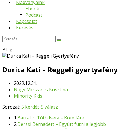
Kiadványaink
Ebook
Podcast
Kapcsolat
Keresés
Keresés
Submit
Blog
Durica Kati – Reggeli gyertyafény
2022.12.21.
Nagy Mészáros Krisztina
Minority Kids
Sorozat:
5 kérdés 5 válasz
1.
Bartalos Tóth Iveta – Kötéltánc
2.
Derzsi Bernadett – Együtt futni a legjobb