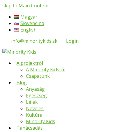
skip to Main Content
Magyar
Slovenčina
English
info@minoritykids.sk
Login
A projektről
A Minority Kidsről
Csapatunk
Blog
Anyaság
Egészség
Lélek
Nevelés
Kultúra
Minority Kids
Tanácsadás