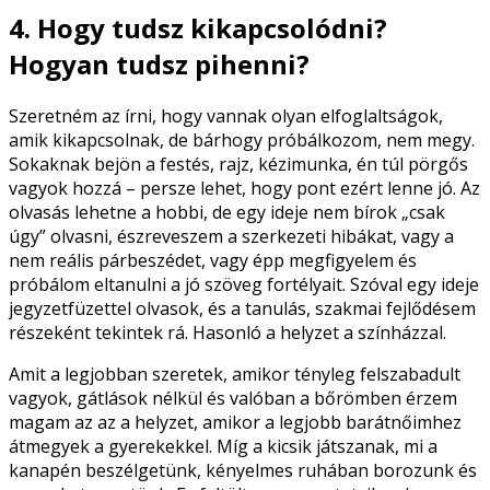
4. Hogy tudsz kikapcsolódni?
Hogyan tudsz pihenni?
Szeretném az írni, hogy vannak olyan elfoglaltságok,
amik kikapcsolnak, de bárhogy próbálkozom, nem megy.
Sokaknak bejön a festés, rajz, kézimunka, én túl pörgős
vagyok hozzá – persze lehet, hogy pont ezért lenne jó. Az
olvasás lehetne a hobbi, de egy ideje nem bírok „csak
úgy” olvasni, észreveszem a szerkezeti hibákat, vagy a
nem reális párbeszédet, vagy épp megfigyelem és
próbálom eltanulni a jó szöveg fortélyait. Szóval egy ideje
jegyzetfüzettel olvasok, és a tanulás, szakmai fejlődésem
részeként tekintek rá. Hasonló a helyzet a színházzal.
Amit a legjobban szeretek, amikor tényleg felszabadult
vagyok, gátlások nélkül és valóban a bőrömben érzem
magam az az a helyzet, amikor a legjobb barátnőimhez
átmegyek a gyerekekkel. Míg a kicsik játszanak, mi a
kanapén beszélgetünk, kényelmes ruhában borozunk és