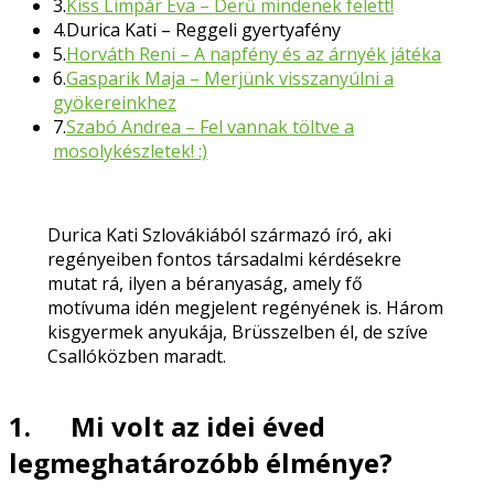
3.
Kiss Limpár Éva – Derű mindenek felett!
4.
Durica Kati – Reggeli gyertyafény
5.
Horváth Reni – A napfény és az árnyék játéka
6.
Gasparik Maja – Merjünk visszanyúlni a
gyökereinkhez
7.
Szabó Andrea – Fel vannak töltve a
mosolykészletek! :)
Durica Kati Szlovákiából származó író, aki
regényeiben fontos társadalmi kérdésekre
mutat rá, ilyen a béranyaság, amely fő
motívuma idén megjelent regényének is. Három
kisgyermek anyukája, Brüsszelben él, de szíve
Csallóközben maradt.
1. Mi volt az idei éved
legmeghatározóbb élménye?