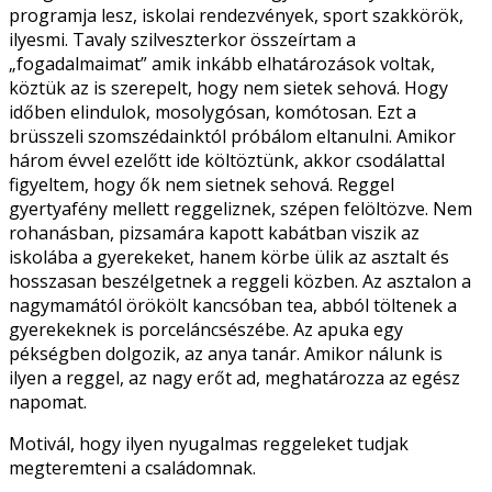
programja lesz, iskolai rendezvények, sport szakkörök,
ilyesmi. Tavaly szilveszterkor összeírtam a
„fogadalmaimat” amik inkább elhatározások voltak,
köztük az is szerepelt, hogy nem sietek sehová. Hogy
időben elindulok, mosolygósan, komótosan. Ezt a
brüsszeli szomszédainktól próbálom eltanulni. Amikor
három évvel ezelőtt ide költöztünk, akkor csodálattal
figyeltem, hogy ők nem sietnek sehová. Reggel
gyertyafény mellett reggeliznek, szépen felöltözve. Nem
rohanásban, pizsamára kapott kabátban viszik az
iskolába a gyerekeket, hanem körbe ülik az asztalt és
hosszasan beszélgetnek a reggeli közben. Az asztalon a
nagymamától örökölt kancsóban tea, abból töltenek a
gyerekeknek is porceláncsészébe. Az apuka egy
pékségben dolgozik, az anya tanár. Amikor nálunk is
ilyen a reggel, az nagy erőt ad, meghatározza az egész
napomat.
Motivál, hogy ilyen nyugalmas reggeleket tudjak
megteremteni a családomnak.