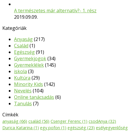
A természetes már alternatív?- 1. rész
2019.09.09.
Kategóriák
Anyaság
(217)
Család
(1)
Egészség
(91)
Gyermekjogok
(34)
Gyermeklélek
(145)
iskola
(3)
Kultúra
(29)
Minority Kids
(142)
Nevelés
(104)
Online tanácsadás
(6)
Tanulás
(7)
Címkék
anyaság
(66)
család
(56)
Csenger Ferenc
(1)
csodAnya
(32)
Durica Katarina
(1)
egy pofon
(1)
egészség
(23)
esélyegyenlőség