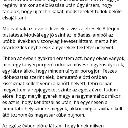
regény, amikor az elolvasása után úgy érzem, hogy
tanulok, hogy új technikákat, módszereket tudok belőle
elsajátítani.
Motiválnak az olvasói levelek, a visszajelzések. A férjem
biztatása. Motivál egy jó színházi előadás, amiből az
utóbbi években viszonylag keveset láttam, mert a hét
órai kezdés egybe esik a gyerekek fektetési idejével.
Ebben az évben gyakran éreztem azt, hogy olyan vagyok,
mint egy tányérpörgető cirkuszi művész, egyensúlyozok,
egy lábra állok, hogy minden tányér pörögjön. Feszes
időbeosztás szerint élek, bemutató előtti órában
kiscsizmát kellett venni a kinőtt helyett, februárban
megvettem a repjegyeket szinte az egész évre, tudom
előre, hogy melyik gyerek megy a nagymamához mikor,
és azt is, hogy két átszállás után, ha egyenesen a
bemutató helyszínére megyek, akkor még a taxiban kell
átöltöznöm és magassarkúba bújnom.
Az egész évben előre láttam, hogy kinek milyen