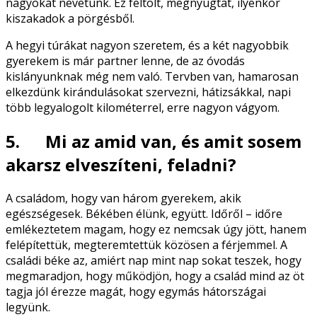
nagyokat nevetünk. Ez feltölt, megnyugtat, ilyenkor
kiszakadok a pörgésből.
A hegyi túrákat nagyon szeretem, és a két nagyobbik
gyerekem is már partner lenne, de az óvodás
kislányunknak még nem való. Tervben van, hamarosan
elkezdünk kirándulásokat szervezni, hátizsákkal, napi
több legyalogolt kilométerrel, erre nagyon vágyom.
5. Mi az amid van, és amit sosem
akarsz elveszíteni, feladni?
A családom, hogy van három gyerekem, akik
egészségesek. Békében élünk, együtt. Időről – időre
emlékeztetem magam, hogy ez nemcsak úgy jött, hanem
felépítettük, megteremtettük közösen a férjemmel. A
családi béke az, amiért nap mint nap sokat teszek, hogy
megmaradjon, hogy működjön, hogy a család mind az öt
tagja jól érezze magát, hogy egymás hátországai
legyünk.