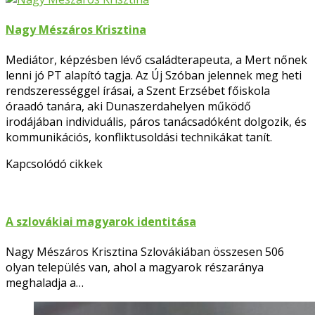
Nagy Mészáros Krisztina
Mediátor, képzésben lévő családterapeuta, a Mert nőnek
lenni jó PT alapító tagja. Az Új Szóban jelennek meg heti
rendszerességgel írásai, a Szent Erzsébet főiskola
óraadó tanára, aki Dunaszerdahelyen működő
irodájában individuális, páros tanácsadóként dolgozik, és
kommunikációs, konfliktusoldási technikákat tanít.
Facebook
Kapcsolódó cikkek
A szlovákiai magyarok identitása
Nagy Mészáros Krisztina Szlovákiában összesen 506
olyan település van, ahol a magyarok részaránya
meghaladja a…