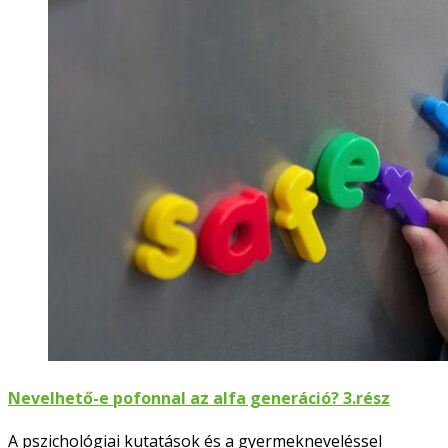
Nevelhető-e pofonnal az alfa generáció? 3.rész
A pszichológiai kutatások és a gyermekneveléssel