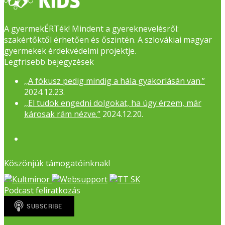
A gyermekÉRTék! Mindent a gyereknevelésről:
szakértőktől érhetően és őszintén. A szlovákiai magyar
gyermekek érdekvédelmi projektje.
Legfrisebb bejegyzések
,,A fókusz pedig mindig a hála gyakorlásán van.”
2024.12.23.
,,El tudok engedni dolgokat, ha úgy érzem, már
károsak rám nézve.”
2024.12.20.
Facebook
Köszönjük támogatóinknak!
Podcast feliratkozás