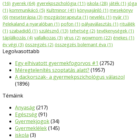
(16)
gyerek
(64)
gyerekpszichológia
(11)
iskola
(28)
játék
(1)
jóga
(1)
kommunikácó
(5)
Kultminor
(41)
könyvajánló
(1)
mesekönyv
(6)
meseterápia
(3)
mozgásterapeuta
(1)
nevelés
(1)
nyár
(1)
Pelekaland a nyaralóban
(1)
pofon
(1)
pályaválasztás
(1)
rituálék
(1)
szabadidő
(1)
szülésznő
(13)
tehetség
(2)
tevékenységek
(1)
táplálkozás
(4)
vallalkozas
(3)
vírus
(2)
wowmom
(22)
énekes
(1)
év végi
(3)
összegzés
(2)
összegzés bolemant éva
(1)
Legolvasottabb
Egy elhivatott gyermekfogorvos #1
(2752)
Méregtelenítés szoptatás alatt?
(1957)
A dackorszak- a gyermekpszichológus válaszol
(1896)
Témáink
Anyaság
(217)
Egészség
(91)
Gyermekjogok
(34)
Gyermeklélek
(145)
iskola
(3)