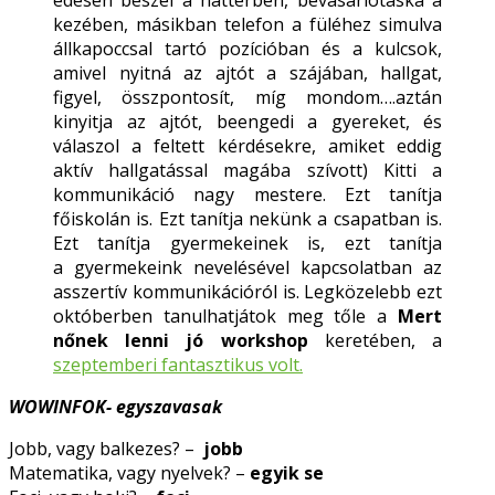
kezében, másikban telefon a füléhez simulva
állkapoccsal tartó pozícióban és a kulcsok,
amivel nyitná az ajtót a szájában, hallgat,
figyel, összpontosít, míg mondom….aztán
kinyitja az ajtót, beengedi a gyereket, és
válaszol a feltett kérdésekre, amiket eddig
aktív hallgatással magába szívott) Kitti a
kommunikáció nagy mestere. Ezt tanítja
főiskolán is. Ezt tanítja nekünk a csapatban is.
Ezt tanítja gyermekeinek is, ezt tanítja
a gyermekeink nevelésével kapcsolatban az
asszertív kommunikációról is. Legközelebb ezt
októberben tanulhatjátok meg tőle a
Mert
nőnek lenni jó workshop
keretében, a
szeptemberi fantasztikus volt.
WOWINFOK- egyszavasak
Jobb, vagy balkezes? –
jobb
Matematika, vagy nyelvek? –
egyik se