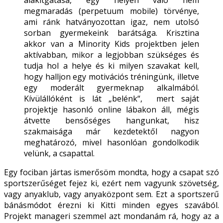
megmaradás (perpetuum mobile) törvénye,
ami ránk hatványozottan igaz, nem utolsó
sorban gyermekeink barátsága. Krisztina
akkor van a Minority Kids projektben jelen
aktívabban, mikor a legjobban szükséges és
tudja hol a helye és ki milyen szavakat kell,
hogy halljon egy motivációs tréningünk, illetve
egy moderált gyermeknap alkalmából.
Kívülállóként is lát „belénk“, mert saját
projektje hasonló online lábakon áll, mégis
átvette bensőséges hangunkat, hisz
szakmaisága már kezdetektől nagyon
meghatározó, mivel hasonlóan gondolkodik
velünk, a csapattal.
Egy fociban jártas ismerősöm mondta, hogy a csapat szó
sportszerűséget fejez ki, ezért nem vagyunk szövetség,
vagy anyaklub, vagy anyaközpont sem. Ezt a sportszerű
bánásmódot érezni ki Kitti minden egyes szavából.
Projekt manageri szemmel azt mondanám rá, hogy az a