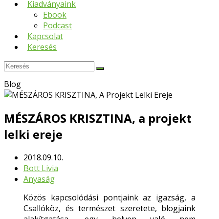
Kiadványaink
Ebook
Podcast
Kapcsolat
Keresés
Keresés
Submit
Blog
MÉSZÁROS KRISZTINA, a projekt
lelki ereje
2018.09.10.
Bott Livia
Anyaság
Közös kapcsolódási pontjaink az igazság, a
Csallóköz, és természet szeretete, blogjaink
alakítgatása, egy helyen való nem