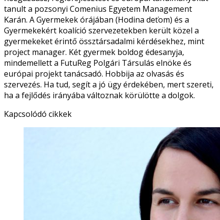
tanult a pozsonyi Comenius Egyetem Management
Karán. A Gyermekek órájában (Hodina deťom) és a
Gyermekekért koalíció szervezetekben került közel a
gyermekeket érintő össztársadalmi kérdésekhez, mint
project manager. Két gyermek boldog édesanyja,
mindemellett a FutuReg Polgári Társulás elnöke és
európai projekt tanácsadó. Hobbija az olvasás és
szervezés. Ha tud, segít a jó ügy érdekében, mert szereti,
ha a fejlődés irányába változnak körülötte a dolgok.
Facebook
Kapcsolódó cikkek