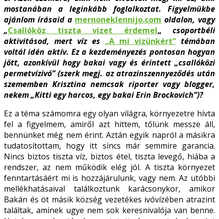
mostanában a leginkább foglalkoztat. Figyelmükbe
ajánlom írásaid a
mernoneklennijo.com
oldalon, vagy
„
Csallóköz tiszta vizet érdemel
„
csoportbéli
aktivitásod, mert víz es
„A mi vizünkért”
témában
voltál idén aktív. Ez a kezdeményezés pontosan hogyan
jött, azonkívül hogy bakai vagy és érintett „csallóközi
permetvízivó” (szerk megj. az atrazinszennyeződés után
szememben Krisztina nemcsak riporter vagy blogger,
nekem „Kitti egy harcos, egy bakai Erin Brockovich”)?
Ez a téma számomra egy olyan világra, környezetre hívta
fel a figyelmem, amiről azt hittem, tőlünk messze áll,
bennünket még nem érint. Aztán egyik napról a másikra
tudatosítottam, hogy itt sincs már semmire garancia.
Nincs biztos tiszta víz, biztos étel, tiszta levegő, hiába a
rendszer, az nem működik elég jól. A tiszta környezet
fenntartásáért mi is hozzájárulunk, vagy nem. Az utóbbi
mellékhatásaival találkoztunk karácsonykor, amikor
Bakán és öt másik község vezetékes ivóvízében atrazint
találtak, aminek ugye nem sok keresnivalója van benne.