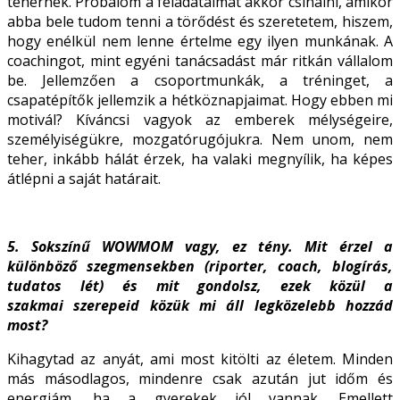
tehernek. Próbálom a feladataimat akkor csinálni, amikor
abba bele tudom tenni a törődést és szeretetem, hiszem,
hogy enélkül nem lenne értelme egy ilyen munkának. A
coachingot, mint egyéni tanácsadást már ritkán vállalom
be. Jellemzően a csoportmunkák, a tréninget, a
csapatépítők jellemzik a hétköznapjaimat. Hogy ebben mi
motivál? Kíváncsi vagyok az emberek mélységeire,
személyiségükre, mozgatórugójukra. Nem unom, nem
teher, inkább hálát érzek, ha valaki megnyílik, ha képes
átlépni a saját határait.
5. Sokszínű WOWMOM vagy, ez tény. Mit érzel a
különböző szegmensekben
(riporter, coach, blogírás,
tudatos lét) és mit gondolsz, ezek közül a
szakmai
szerepeid közük mi áll legközelebb hozzád
most?
Kihagytad az anyát, ami most kitölti az életem. Minden
más másodlagos, mindenre csak azután jut időm és
energiám, ha a gyerekek jól vannak. Emellett