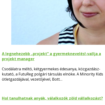
A legnehezebb „projekt” a gyermeknevelés!-vallja a
projekt manager
Csodálatra méltó, kétgyermekes édesanya, közgazdász-
kutató, a FutuReg polgári társulás elnöke. A Minority Kids
ötletgazdájával, vezetőjével, Bott…
Hol tanulhatnak anyák, válalkozók zöld vállalkozást?