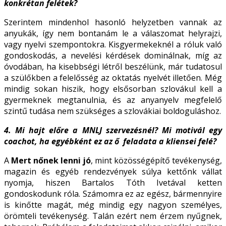
konkrétan felétek?
Szerintem mindenhol hasonló helyzetben vannak az
anyukák, így nem bontanám le a válaszomat helyrajzi,
vagy nyelvi szempontokra. Kisgyermekeknél a róluk való
gondoskodás, a nevelési kérdések dominálnak, míg az
óvodában, ha kisebbségi létről beszélünk, már tudatosul
a szülőkben a felelősség az oktatás nyelvét illetően. Még
mindig sokan hiszik, hogy elsősorban szlovákul kell a
gyermeknek megtanulnia, és az anyanyelv megfelelő
szintű tudása nem szükséges a szlovákiai boldoguláshoz.
4. Mi hajt előre a MNLJ szervezésnél? Mi motivál egy
coachot, ha egyébként ez az ő
feladata a kliensei felé?
A
Mert nőnek lenni jó
, mint közösségépítő tevékenység,
magazin és egyéb rendezvények súlya kettőnk vállat
nyomja, hiszen Bartalos Tóth Ivetával ketten
gondoskodunk róla. Számomra ez az egész, bármennyire
is kinőtte magát, még mindig egy nagyon személyes,
örömteli tevékenység. Talán ezért nem érzem nyűgnek,