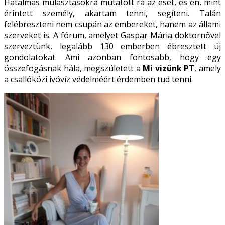
Hatalmas mulasztásokra mutatott rá az eset, és én, mint
érintett személy, akartam tenni, segíteni. Talán
felébreszteni nem csupán az embereket, hanem az állami
szerveket is. A fórum, amelyet Gaspar Mária doktornővel
szerveztünk, legalább 130 emberben ébresztett új
gondolatokat. Ami azonban fontosabb, hogy egy
összefogásnak hála, megszületett a
Mi vizünk PT
, amely
a csallóközi ivóvíz védelméért érdemben tud tenni.