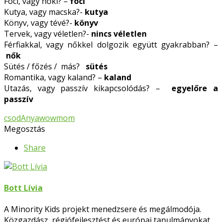
Foci, vagy hoki? –
foci
Kutya, vagy macska?-
kutya
Könyv, vagy tévé?-
könyv
Tervek, vagy véletlen?-
nincs véletlen
Férfiakkal, vagy nőkkel dolgozik együtt gyakrabban? –
nők
Sütés / főzés / más?
sütés
Romantika, vagy kaland? –
kaland
Utazás, vagy passzív kikapcsolódás? –
egyelőre a
passzív
csodAnya
wowmom
Megosztás
Share
Bott Lívia
A Minority Kids projekt menedzsere és megálmodója.
Közgazdász, régiófejlesztést és európai tanulmányokat