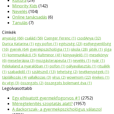
Kultúra
(29)
Minority Kids
(142)
Nevelés
(104)
Online tanácsadás
(6)
Tanulás
(7)
Címkék
anyaság
(66)
család
(56)
Csenger Ferenc
(1)
csodAnya
(32)
Durica Katarina
(1)
egy pofon
(1)
egészség
(23)
esélyegyenlőség
(16)
gyerek
(64)
gyerekpszichológia
(11)
iskola
(28)
játék
(1)
jóga
(1)
kommunikácó
(5)
Kultminor
(41)
könyvajánló
(1)
mesekönyv
(6)
meseterápia
(3)
mozgásterapeuta
(1)
nevelés
(1)
nyár
(1)
Pelekaland a nyaralóban
(1)
pofon
(1)
pályaválasztás
(1)
rituálék
(1)
szabadidő
(1)
szülésznő
(13)
tehetség
(2)
tevékenységek
(1)
táplálkozás
(4)
vallalkozas
(3)
vírus
(2)
wowmom
(22)
énekes
(1)
év végi
(3)
összegzés
(2)
összegzés bolemant éva
(1)
Legolvasottabb
Egy elhivatott gyermekfogorvos #1
(2752)
Méregtelenítés szoptatás alatt?
(1957)
A dackorszak- a gyermekpszichológus válaszol