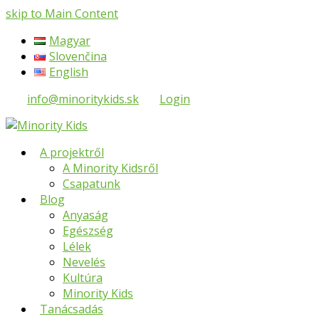
skip to Main Content
Magyar
Slovenčina
English
info@minoritykids.sk
Login
A projektről
A Minority Kidsről
Csapatunk
Blog
Anyaság
Egészség
Lélek
Nevelés
Kultúra
Minority Kids
Tanácsadás