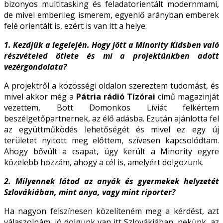
bizonyos multitasking és feladatorientált modernmami,
de mivel emberileg ismerem, egyenlő arányban emberek
felé orientált is, ezért is van itt a helye.
1. Kezdjük a legelején. Hogy jött a Minority Kidsben való
részvételed ötlete és mi a
projektünkben adott
vezérgondolata?
A projektről a közösségi oldalon szereztem tudomást, és
mivel akkor még a
Pátria rádió Tízórai
című magazinját
vezettem, Bott Domonkos Líviát felkértem
beszélgetőpartnernek, az élő adásba. Ezután ajánlotta fel
az együttműködés lehetőségét és mivel ez egy új
területet nyitott meg előttem, szívesen kapcsolódtam.
Ahogy bővült a csapat, úgy került a Minority egyre
közelebb hozzám, ahogy a cél is, amelyért dolgozunk.
2. Milyennek látod az anyák és gyermekek helyzetét
Szlovákiában, mint anya, vagy
mint riporter?
Ha nagyon felszínesen közelíteném meg a kérdést, azt
válaszolnám, jó dolgunk van itt Szlovákiában, nekünk, az