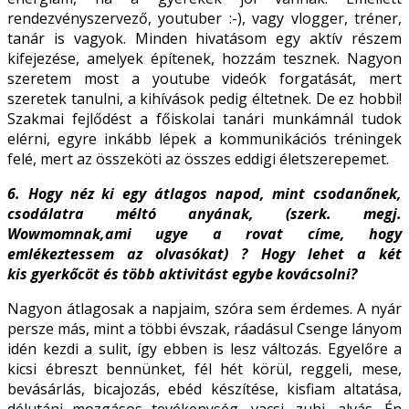
rendezvényszervező, youtuber :-), vagy vlogger, tréner,
tanár is vagyok. Minden hivatásom egy aktív részem
kifejezése, amelyek építenek, hozzám tesznek. Nagyon
szeretem most a youtube videók forgatását, mert
szeretek tanulni, a kihívások pedig éltetnek. De ez hobbi!
Szakmai fejlődést a főiskolai tanári munkámnál tudok
elérni, egyre inkább lépek a kommunikációs tréningek
felé, mert az összeköti az összes eddigi életszerepemet.
6. Hogy néz ki egy átlagos napod, mint csodanőnek,
csodálatra méltó anyának, (szerk. megj.
Wowmomnak,ami ugye
a rovat címe, hogy
emlékeztessem az olvasókat) ? Hogy lehet a két
kis
gyerkőcöt és több aktivitást egybe kovácsolni?
Nagyon átlagosak a napjaim, szóra sem érdemes. A nyár
persze más, mint a többi évszak, ráadásul Csenge lányom
idén kezdi a sulit, így ebben is lesz változás. Egyelőre a
kicsi ébreszt bennünket, fél hét körül, reggeli, mese,
bevásárlás, bicajozás, ebéd készítése, kisfiam altatása,
délutáni mozgásos tevékenység, vacsi, zuhi, alvás. Én