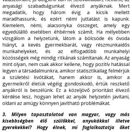
anyasági szabadságunkat élvező anyáknak. Mert
megadatik, hogy három évig a kicsik mellett
maradhassunk, és ezért némi juttatást is kapunk.
Kiemelem, némi, alacsonyka összeget, amely egy
egyedülálló esetében éhbérnek számít. Ha mélyebben
vizsgálom a helyzetünk, látom a bölcsöde és óvoda
hiányt, a kevés gyermekbarát, vagy részmunkaidős
munkahelyeket, és az elfogadóbb munkahelyi
közösségek még mindig ritkának számítanak. Az anyaság
mint olyan, nem csak akkor kellene, hogy pozitív hatással
legyen a társadalmunkra, amikor statisztikailag felmérjük
a születési kvótákat, hanem akkor is, amikor a
gyermeikről életük végéig gondoskodó, értük reszkető
anyákról is beszélünk. Ez a közeljövő prioritást élvező
kérdése lesz, hogyan lehet az anyák helyzetén javítani,
oldani az amúgy könnyen javítható problémákat.
3. Milyen tapasztalatod van magyar, vagy más
kisebbségben élő szülőkkel, anyukákkal
illetve
gyerekekkel? Hogy élnek, mi foglalkoztatja őket