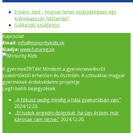
previous
Enyém, tiéd – hogyan lehet működőképes egy
post:
különkasszás háztartás?
next
Sulikezdő szülőkhöz
post:
Kapcsolat
Email:
info@minoritykids.sk
Kiadja:
www.futureg.sk
A gyermekÉRTék! Mindent a gyereknevelésről:
szakértőktől érhetően és őszintén. A szlovákiai magyar
gyermekek érdekvédelmi projektje.
Legfrisebb bejegyzések
,,A fókusz pedig mindig a hála gyakorlásán van.”
2024.12.23.
,,El tudok engedni dolgokat, ha úgy érzem, már
károsak rám nézve.”
2024.12.20.