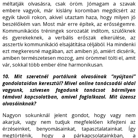
méltatják olvasásra, csak öröm. Jómagam a szavak
embere vagyok, már kislány koromban megdícsért az
egyik távoli rokon, akivel utaztam haza, hogy milyen jó
beszélőkém van. Most már erre építek, az erősségemre.
Kommunikációs tréningek sorozatát indítom, szülőknek
és gyerekeknek, a verbális erőszak elkerülése, az
asszertív kommunikáció elsajátítása céljából. Ha mindenki
ezt megkeresné magában, azt amiben jó, amiért dicsérik,
amiben természetesen mozog, ami örömmel tölti el, amit
vár, sokkal több ember élne harmonikusan.
10. Mit szeretnél portálunk olvasóinak “nyújtani”
gondolataidon keresztül? Mivel
online tanácsadói oldal
vagyunk, szívesen fogadunk tanácsot bármilyen
témával
kapcsolatban, amivel foglalkozol. Mit üzensz
olvasóinknak?
Nagyon sokunknál jelent gondot, hogy vagy nem
akarjuk, vagy nem tudjuk megfelelően kifejteni az
érzéseinket, benyomásainkat, tapasztalatainkat. Így
megtörténik, hogy a párkapcsolatainkban, a