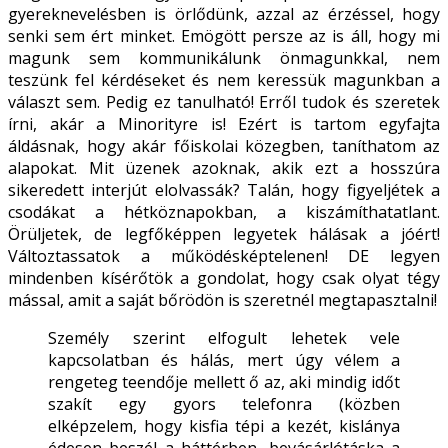
gyereknevelésben is örlődünk, azzal az érzéssel, hogy
senki sem ért minket. Emögött persze az is áll, hogy mi
magunk sem kommunikálunk önmagunkkal, nem
teszünk fel kérdéseket és nem keressük magunkban a
választ sem. Pedig ez tanulható! Erről tudok és szeretek
írni, akár a Minorityre is! Ezért is tartom egyfajta
áldásnak, hogy akár főiskolai közegben, taníthatom az
alapokat. Mit üzenek azoknak, akik ezt a hosszúra
sikeredett interjút elolvassák? Talán, hogy figyeljétek a
csodákat a hétköznapokban, a kiszámíthatatlant.
Örüljetek, de legfőképpen legyetek hálásak a jóért!
Változtassatok a működésképtelenen! DE legyen
mindenben kísérőtök a gondolat, hogy csak olyat tégy
mással, amit a saját bőrödön is szeretnél megtapasztalni!
Személy szerint elfogult lehetek vele
kapcsolatban és hálás, mert úgy vélem a
rengeteg teendője mellett ő az, aki mindig időt
szakít egy gyors telefonra (közben
elképzelem, hogy kisfia tépi a kezét, kislánya
édesen beszél a háttérben, bevásárlótáska a