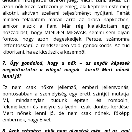
azon nők közé tartozom jelenleg, aki képtelen este még
alkotni, aktívan szellemi teljesítményt nyújtani. Tehát
minden feladatom marad arra az órára napközben,
amikor alszik a fiam. Már rég kialakítottam egy
hozzáállást, hogy MINDEN MEGVÁR, semmi sem olyan
fontos, hogy azon idegeskedjek. Persze, számomra
létfontosságú a rendszerben való gondolkodás. Az tud
kiborítani, ha az kicsúszik a kezemből.
7. Úgy gondolod, hogy a nők – az anyák képesek
megváltoztatni a világot maguk
körül? Mert nőnek
lenni jó?
Ez nem csak nőkre jellemző, emberi jellemvonás,
pontosabban a személyiség egy érett szintjét mutatja.
Mi, mindannyian tudunk építeni és rombolni,
felemelkedni és mélyre süllyedni, csak döntés kérdése.
Mert nőnek lenni jó, de nem csak nőnek, főképp
embernek, nagy E-vel.
8. Azok számára, akik nem olvastak még, mi az, ami