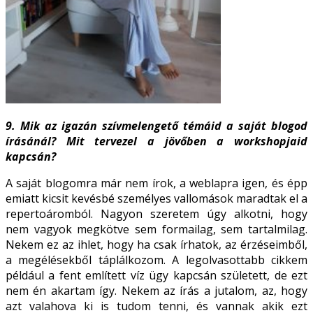
9. Mik az igazán szívmelengető témáid a saját blogod
írásánál? Mit tervezel a jövőben
a workshopjaid
kapcsán?
A saját blogomra már nem írok, a weblapra igen, és épp
emiatt kicsit kevésbé személyes vallomások maradtak el a
repertoáromból. Nagyon szeretem úgy alkotni, hogy
nem vagyok megkötve sem formailag, sem tartalmilag.
Nekem ez az ihlet, hogy ha csak írhatok, az érzéseimből,
a megélésekből táplálkozom. A legolvasottabb cikkem
például a fent említett víz ügy kapcsán született, de ezt
nem én akartam így. Nekem az írás a jutalom, az, hogy
azt valahova ki is tudom tenni, és vannak akik ezt