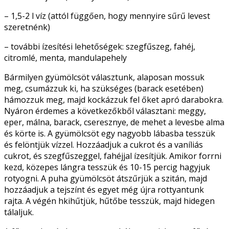
– 1,5-2 l víz (attól függően, hogy mennyire sűrű levest
szeretnénk)
– további ízesítési lehetőségek: szegfűszeg, fahéj,
citromlé, menta, mandulapehely
Bármilyen gyümölcsöt választunk, alaposan mossuk
meg, csumázzuk ki, ha szükséges (barack esetében)
hámozzuk meg, majd kockázzuk fel őket apró darabokra.
Nyáron érdemes a következőkből választani: meggy,
eper, málna, barack, cseresznye, de mehet a levesbe alma
és körte is. A gyümölcsöt egy nagyobb lábasba tesszük
és felöntjük vízzel. Hozzáadjuk a cukrot és a vaníliás
cukrot, és szegfűszeggel, fahéjjal ízesítjük. Amikor forrni
kezd, közepes lángra tesszük és 10-15 percig hagyjuk
rotyogni. A puha gyümölcsöt átszűrjük a szitán, majd
hozzáadjuk a tejszínt és egyet még újra rottyantunk
rajta. A végén hkihűtjük, hűtőbe tesszük, majd hidegen
tálaljuk.