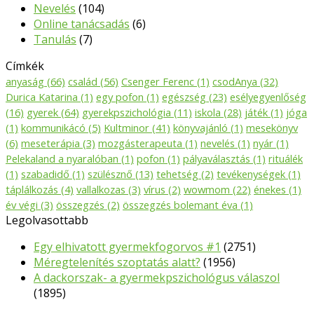
Nevelés
(104)
Online tanácsadás
(6)
Tanulás
(7)
Címkék
anyaság
(66)
család
(56)
Csenger Ferenc
(1)
csodAnya
(32)
Durica Katarina
(1)
egy pofon
(1)
egészség
(23)
esélyegyenlőség
(16)
gyerek
(64)
gyerekpszichológia
(11)
iskola
(28)
játék
(1)
jóga
(1)
kommunikácó
(5)
Kultminor
(41)
könyvajánló
(1)
mesekönyv
(6)
meseterápia
(3)
mozgásterapeuta
(1)
nevelés
(1)
nyár
(1)
Pelekaland a nyaralóban
(1)
pofon
(1)
pályaválasztás
(1)
rituálék
(1)
szabadidő
(1)
szülésznő
(13)
tehetség
(2)
tevékenységek
(1)
táplálkozás
(4)
vallalkozas
(3)
vírus
(2)
wowmom
(22)
énekes
(1)
év végi
(3)
összegzés
(2)
összegzés bolemant éva
(1)
Legolvasottabb
Egy elhivatott gyermekfogorvos #1
(2751)
Méregtelenítés szoptatás alatt?
(1956)
A dackorszak- a gyermekpszichológus válaszol
(1895)