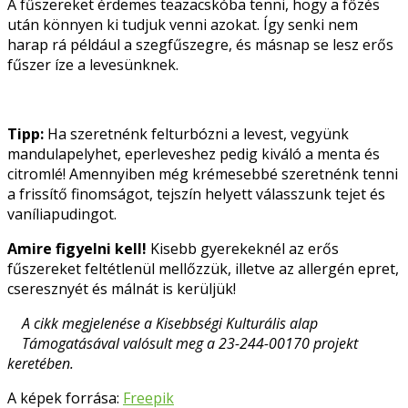
A fűszereket érdemes teazacskóba tenni, hogy a főzés
után könnyen ki tudjuk venni azokat. Így senki nem
harap rá például a szegfűszegre, és másnap se lesz erős
fűszer íze a levesünknek.
Tipp:
Ha szeretnénk felturbózni a levest, vegyünk
mandulapelyhet, eperleveshez pedig kiváló a menta és
citromlé! Amennyiben még krémesebbé szeretnénk tenni
a frissítő finomságot, tejszín helyett válasszunk tejet és
vaníliapudingot.
Amire figyelni kell!
Kisebb gyerekeknél az erős
fűszereket feltétlenül mellőzzük, illetve az allergén epret,
cseresznyét és málnát is kerüljük!
A cikk megjelenése a Kisebbségi Kulturális alap
Támogatásával valósult meg a 23-244-00170 projekt
keretében.
A képek forrása:
Freepik