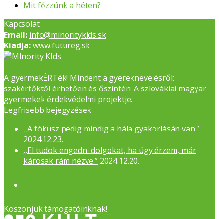
next
Mit főzzünk a héten?
post:
Kapcsolat
Email:
info@minoritykids.sk
Kiadja:
www.futureg.sk
A gyermekÉRTék! Mindent a gyereknevelésről:
szakértőktől érhetően és őszintén. A szlovákiai magyar
gyermekek érdekvédelmi projektje.
Legfrisebb bejegyzések
,,A fókusz pedig mindig a hála gyakorlásán van.”
2024.12.23.
,,El tudok engedni dolgokat, ha úgy érzem, már
károsak rám nézve.”
2024.12.20.
Facebook
Köszönjük támogatóinknak!