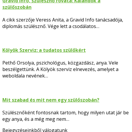
Gravid Info, szülésznő rovata: Kalandok a
szülőszobán
A cikk szerzője Veress Anita, a Gravid Info tanácsadója,
diplomás szülésznő. Vége lett a csodálatos…
Kölyök Szerviz: a tudatos szülőkért
Pethő Orsolya, pszichológus, közgazdász, anya. Vele
beszélgettünk. A Kölyök szerviz elnevezés, amelyet a
weboldala nevének…
Mit szabad és mit nem egy szülőszobán?
Szülésznőként fontosnak tartom, hogy milyen utat jár be
egy anya, és a még meg nem…
Bejegyzéseinkből válogatunk