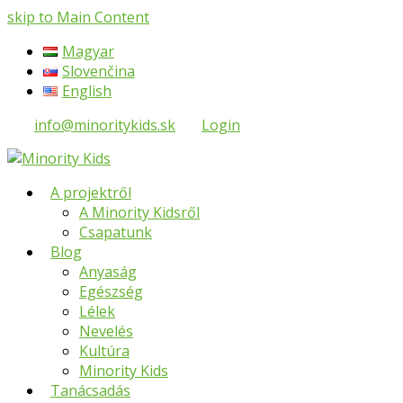
skip to Main Content
Magyar
Slovenčina
English
info@minoritykids.sk
Login
A projektről
A Minority Kidsről
Csapatunk
Blog
Anyaság
Egészség
Lélek
Nevelés
Kultúra
Minority Kids
Tanácsadás