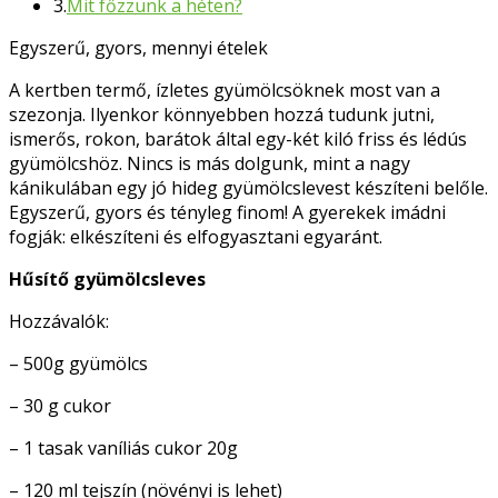
3.
Mit főzzünk a héten?
Egyszerű, gyors, mennyi ételek
A kertben termő, ízletes gyümölcsöknek most van a
szezonja. Ilyenkor könnyebben hozzá tudunk jutni,
ismerős, rokon, barátok által egy-két kiló friss és lédús
gyümölcshöz. Nincs is más dolgunk, mint a nagy
kánikulában egy jó hideg gyümölcslevest készíteni belőle.
Egyszerű, gyors és tényleg finom! A gyerekek imádni
fogják: elkészíteni és elfogyasztani egyaránt.
Hűsítő gyümölcsleves
Hozzávalók:
– 500g gyümölcs
– 30 g cukor
– 1 tasak vaníliás cukor 20g
– 120 ml tejszín (növényi is lehet)