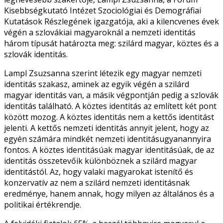
Kisebbségkutató Intézet Szociológiai és Demográfiai
Kutatások Részlegének igazgatója, aki a kilencvenes évek
végén a szlovákiai magyaroknál a nemzeti identitás
három típusát határozta meg: szilárd magyar, köztes és a
szlovák identitás.
Lampl Zsuzsanna szerint létezik egy magyar nemzeti
identitás szakasz, aminek az egyik végén a szilárd
magyar identitás van, a másik végpontján pedig a szlovák
identitás található. A köztes identitás az említett két pont
között mozog. A köztes identitás nem a kettős identitást
jelenti. A kettős nemzeti identitás annyit jelent, hogy az
egyén számára mindkét nemzeti identitásugyanannyira
fontos. A köztes identitásúak magyar identitásúak, de az
identitás összetevőik különböznek a szilárd magyar
identitástól. Az, hogy valaki magyarokat istenítő és
konzervatív az nem a szilárd nemzeti identitásnak
eredménye, hanem annak, hogy milyen az általános és a
politikai értékrendje.