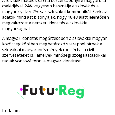
A felvidéki fiatalok 65%-a beszél többnyire magyarul a
családjával, 24% vegyesen használja a szlovák és a
magyar nyelvet,7%csak szlovákul kommunikál. Ezek az
adatok mind azt bizonyítják, hogy 18 év alatt jelentősen
megváltozott a nemzeti identitás a szlovákiai
magyarságnál.
A magyar identitás megőrzésében a szlovákiai magyar
közösség körében meghatározó szereppel bírnak a
szlovákiai magyar intézmények (beleértve a civil
szervezeteket is), amelyek minőségi szolgáltatásokkal
tudják vonzóvá tenni a magyar identitást.
Irodalom: