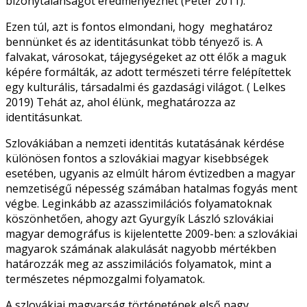
bizonytalanságot eredményezhet (Péter 2011).
Ezen túl, azt is fontos elmondani, hogy meghatároz
bennünket és az identitásunkat több tényező is. A
falvakat, városokat, tájegységeket az ott élők a maguk
képére formálták, az adott természeti térre felépítettek
egy kulturális, társadalmi és gazdasági világot. ( Lelkes
2019) Tehát az, ahol élünk, meghatározza az
identitásunkat.
Szlovákiában a nemzeti identitás kutatásának kérdése
különösen fontos a szlovákiai magyar kisebbségek
esetében, ugyanis az elmúlt három évtizedben a magyar
nemzetiségű népesség számában hatalmas fogyás ment
végbe. Leginkább az azasszimilációs folyamatoknak
köszönhetően, ahogy azt Gyurgyík László szlovákiai
magyar demográfus is kijelentette 2009-ben: a szlovákiai
magyarok számának alakulását nagyobb mértékben
határozzák meg az asszimilációs folyamatok, mint a
természetes népmozgalmi folyamatok.
A szlovákiai magyarság történetének első nagy