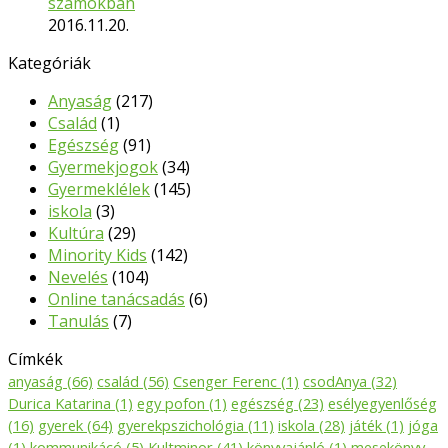
számokban
2016.11.20.
Kategóriák
Anyaság
(217)
Család
(1)
Egészség
(91)
Gyermekjogok
(34)
Gyermeklélek
(145)
iskola
(3)
Kultúra
(29)
Minority Kids
(142)
Nevelés
(104)
Online tanácsadás
(6)
Tanulás
(7)
Címkék
anyaság
(66)
család
(56)
Csenger Ferenc
(1)
csodAnya
(32)
Durica Katarina
(1)
egy pofon
(1)
egészség
(23)
esélyegyenlőség
(16)
gyerek
(64)
gyerekpszichológia
(11)
iskola
(28)
játék
(1)
jóga
(1)
kommunikácó
(5)
Kultminor
(41)
könyvajánló
(1)
mesekönyv