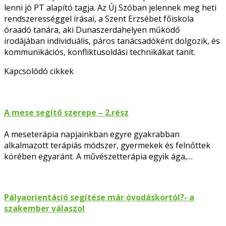
lenni jó PT alapító tagja. Az Új Szóban jelennek meg heti
rendszerességgel írásai, a Szent Erzsébet főiskola
óraadó tanára, aki Dunaszerdahelyen működő
irodájában individuális, páros tanácsadóként dolgozik, és
kommunikációs, konfliktusoldási technikákat tanít.
Facebook
Kapcsolódó cikkek
A mese segítő szerepe – 2.rész
A meseterápia napjainkban egyre gyakrabban
alkalmazott terápiás módszer, gyermekek és felnőttek
körében egyaránt. A művészetterápia egyik ága,…
Pályaorientáció segítése már óvodáskortól?- a
szakember válaszol