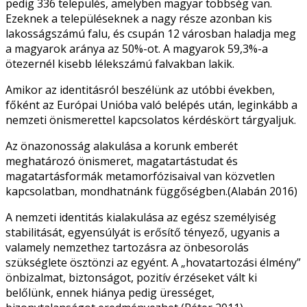
pedig 336 település, amelyben magyar többség van.
Ezeknek a településeknek a nagy része azonban kis
lakosságszámú falu, és csupán 12 városban haladja meg
a magyarok aránya az 50%-ot. A magyarok 59,3%-a
ötezernél kisebb lélekszámú falvakban lakik.
Amikor az identitásról beszélünk az utóbbi években,
főként az Európai Unióba való belépés után, leginkább a
nemzeti önismerettel kapcsolatos kérdéskört tárgyaljuk.
Az önazonosság alakulása a korunk emberét
meghatározó önismeret, magatartástudat és
magatartásformák metamorfózisaival van közvetlen
kapcsolatban, mondhatnánk függőségben.(Alabán 2016)
A nemzeti identitás kialakulása az egész személyiség
stabilitását, egyensúlyát is erősítő tényező, ugyanis a
valamely nemzethez tartozásra az önbesorolás
szükséglete ösztönzi az egyént. A „hovatartozási élmény”
önbizalmat, biztonságot, pozitív érzéseket vált ki
belőlünk, ennek hiánya pedig ürességet,