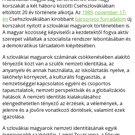
korszakát a két háború közötti Csehszlovákiában
eltöltött 20 év története alkotja. Az
1989
.
november 17-
én
Csehszlovákiában kirobbant
bársonyos forradalom
új
korszakot nyitott a szlovákiai magyarok történetében is.
A magyar közösség képviselői a kezdetektől fogva aktív
szerepet vállaltak a szocialista rendszer lebontásában és
a demokratikus társadalom kiépítésében.
A szlovákiai magyarok számának csökkenésében alakító
tényezők közt van a szülők nemzeti identitása, az
anyanyelv és annak használata, az iskoláztatás nyelve, a
lakóhelyi környezet, a kulturális fogyasztás, a
nemzetiséggel kapcsolatos egyéni és csoportos
tapasztalatok, nemzeti perspektívák és a globalizációs
hatások. A nemzeti identitás kialakulásához
elengedhetetlen tényező az érzések, a vélemények, a
jelenre és a jövőre vonatkozó döntések, valamint ezek
igazolása.
A szlovákiai magyarok nemzeti identitásának egyik
legnevesebb szakértője, Lampl Zsuzsanna, a Fórum