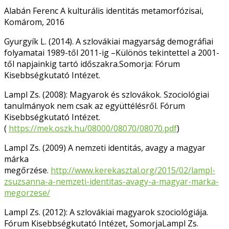
Alabán Ferenc A kulturális identitás metamorfózisai,
Komárom, 2016
Gyurgyík L. (2014). A szlovákiai magyarság demográfiai
folyamatai 1989-től 2011-ig –Különös tekintettel a 2001-
től napjainkig tartó időszakra.Somorja: Fórum
Kisebbségkutató Intézet.
Lampl Zs. (2008): Magyarok és szlovákok. Szociológiai
tanulmányok nem csak az együttélésről. Fórum
Kisebbségkutató Intézet.
(
https://mek.oszk.hu/08000/08070/08070.pdf
)
Lampl Zs. (2009) A nemzeti identitás, avagy a magyar
márka
megőrzése.
http://www.kerekasztal.org/2015/02/lampl-
zsuzsanna-a-nemzeti-identitas-avagy-a-magyar-marka-
megorzese/
Lampl Zs. (2012): A szlovákiai magyarok szociológiája.
Fórum Kisebbségkutató Intézet, SomorjaLampl Zs.