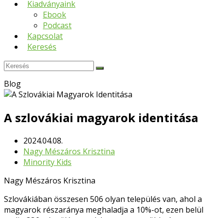
Kiadványaink
Ebook
Podcast
Kapcsolat
Keresés
Keresés
Submit
Blog
A szlovákiai magyarok identitása
2024.04.08.
Nagy Mészáros Krisztina
Minority Kids
Nagy Mészáros Krisztina
Szlovákiában összesen 506 olyan település van, ahol a
magyarok részaránya meghaladja a 10%-ot, ezen belül