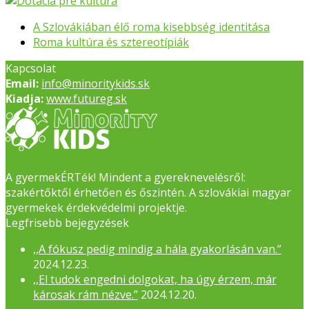
previous
A Szlovákiában élő roma kisebbség identitása
post:
next
Roma kultúra és sztereotípiák
post:
Kapcsolat
Email:
info@minoritykids.sk
Kiadja:
www.futureg.sk
A gyermekÉRTék! Mindent a gyereknevelésről:
szakértőktől érhetően és őszintén. A szlovákiai magyar
gyermekek érdekvédelmi projektje.
Legfrisebb bejegyzések
,,A fókusz pedig mindig a hála gyakorlásán van.”
2024.12.23.
,,El tudok engedni dolgokat, ha úgy érzem, már
károsak rám nézve.”
2024.12.20.