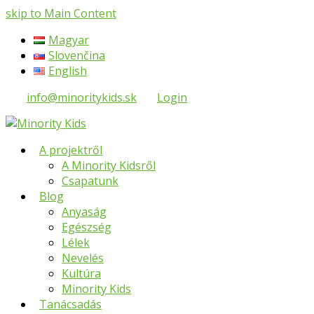
skip to Main Content
Magyar
Slovenčina
English
info@minoritykids.sk
Login
A projektről
A Minority Kidsről
Csapatunk
Blog
Anyaság
Egészség
Lélek
Nevelés
Kultúra
Minority Kids
Tanácsadás