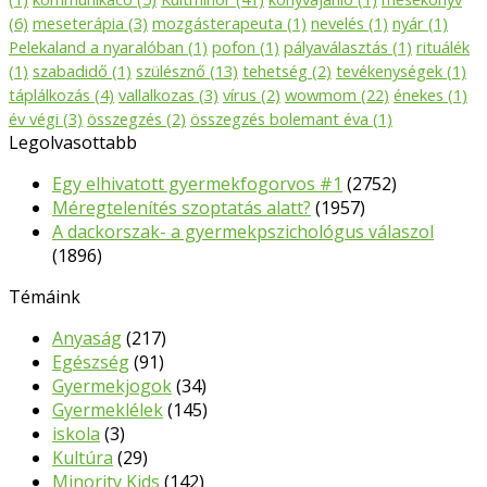
(6)
meseterápia
(3)
mozgásterapeuta
(1)
nevelés
(1)
nyár
(1)
Pelekaland a nyaralóban
(1)
pofon
(1)
pályaválasztás
(1)
rituálék
(1)
szabadidő
(1)
szülésznő
(13)
tehetség
(2)
tevékenységek
(1)
táplálkozás
(4)
vallalkozas
(3)
vírus
(2)
wowmom
(22)
énekes
(1)
év végi
(3)
összegzés
(2)
összegzés bolemant éva
(1)
Legolvasottabb
Egy elhivatott gyermekfogorvos #1
(2752)
Méregtelenítés szoptatás alatt?
(1957)
A dackorszak- a gyermekpszichológus válaszol
(1896)
Témáink
Anyaság
(217)
Egészség
(91)
Gyermekjogok
(34)
Gyermeklélek
(145)
iskola
(3)
Kultúra
(29)
Minority Kids
(142)