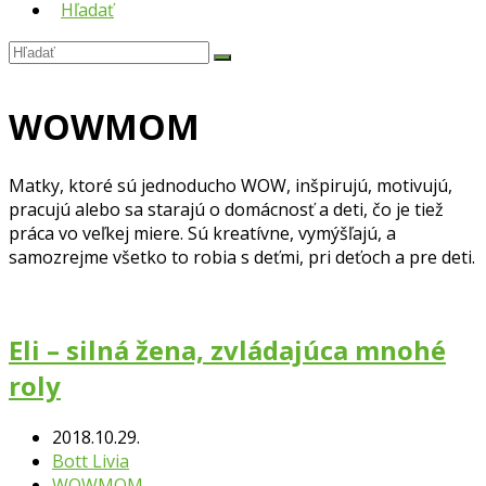
Hľadať
Hľadať
Submit
WOWMOM
Matky, ktoré sú jednoducho WOW, inšpirujú, motivujú,
pracujú alebo sa starajú o domácnosť a deti, čo je tiež
práca vo veľkej miere. Sú kreatívne, vymýšľajú, a
samozrejme všetko to robia s deťmi, pri deťoch a pre deti.
Eli – silná žena, zvládajúca mnohé
roly
2018.10.29.
Bott Livia
WOWMOM