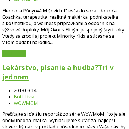
Eleonóra Pónyová Mišovich. Dievča do voza i do koča.
Coachka, terapeutka, realitná maklérka, podnikateľka
s kozmetikou, a wellness prípravkami a odborník na
výživové doplnky. Môj život s Eliným je spojený štyri roky.
Vtedy sa zrodil aj projekt Minority Kids a súčasne sa
v tom období narodilo…
Čítať viac
→
Lekárstvo, písanie a hudba?Tri v
jednom
2018.03.14.
Bott Livia
WOWMOM
Prečítajte si ďalšiu reportáž zo série WoWMoM, "to je ale
obdivuhodná matka "Vyhlasujeme súťaž za najlepší
slovenský názov prekladu pôvodného názvu.Vaše návrhy