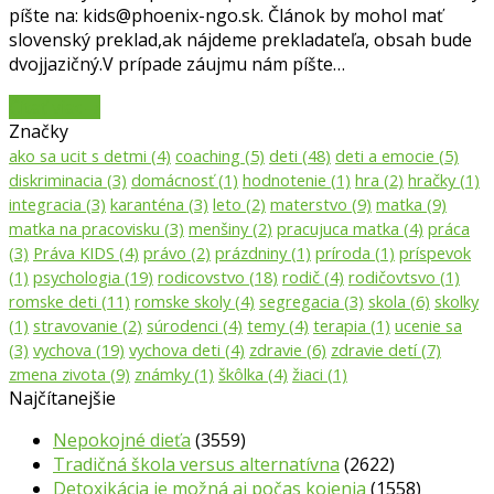
píšte na: kids@phoenix-ngo.sk. Článok by mohol mať
slovenský preklad,ak nájdeme prekladateľa, obsah bude
dvojjazičný.V prípade záujmu nám píšte…
Čítať viac
→
Značky
ako sa ucit s detmi
(4)
coaching
(5)
deti
(48)
deti a emocie
(5)
diskriminacia
(3)
domácnosť
(1)
hodnotenie
(1)
hra
(2)
hračky
(1)
integracia
(3)
karanténa
(3)
leto
(2)
materstvo
(9)
matka
(9)
matka na pracovisku
(3)
menšiny
(2)
pracujuca matka
(4)
práca
(3)
Práva KIDS
(4)
právo
(2)
prázdniny
(1)
príroda
(1)
príspevok
(1)
psychologia
(19)
rodicovstvo
(18)
rodič
(4)
rodičovtsvo
(1)
romske deti
(11)
romske skoly
(4)
segregacia
(3)
skola
(6)
skolky
(1)
stravovanie
(2)
súrodenci
(4)
temy
(4)
terapia
(1)
ucenie sa
(3)
vychova
(19)
vychova deti
(4)
zdravie
(6)
zdravie detí
(7)
zmena zivota
(9)
známky
(1)
škôlka
(4)
žiaci
(1)
Najčítanejšie
Nepokojné dieťa
(3559)
Tradičná škola versus alternatívna
(2622)
Detoxikácia je možná aj počas kojenia
(1558)