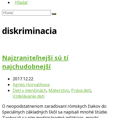
Hľadať
Hľadať
Submit
diskriminacia
Najzraniteľnejší sú tí
najchudobnejší
2017.12.22.
Agnes Horvathova
Deti v menšinách
,
Materstvo
,
Práva detí
,
Vzdelávanie detí
O neopodstatnenom zaraďovaní rómskych žiakov do
špeciálnych základných škôl sa napísali mnohé štúdie.
Zaoberali sa ním medzinárodné inštitúcie, mnohí