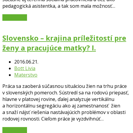
pedagogická asistentka, a tak som mala možnosť…
Čítať viac
→
Slovensko – krajina príležitostí pre
ženy a pracujúce matky? I.
2016.06.21.
Bott Livia
Materstvo
Práca sa zaoberá súčasnou situáciou žien na trhu práce
v slovenských pomeroch. Sústredí sa na rodovú priepasť,
hlavne v platovej rovine, ďalej analyzuje vertikálnu
a horizontálnu segregáciu ako aj zamestnanosť žien
a snaží nájsť riešenia nastávajúcich problémov v oblasti
rodovej rovnosti. Cieľom práce je vyzdvihnúť…
Čítať viac
→