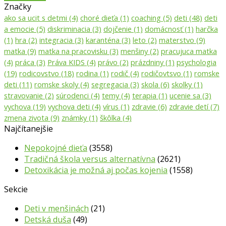
Značky
ako sa ucit s detmi
(4)
choré dieťa
(1)
coaching
(5)
deti
(48)
deti
a emocie
(5)
diskriminacia
(3)
dojčenie
(1)
domácnosť
(1)
harčka
(1)
hra
(2)
integracia
(3)
karanténa
(3)
leto
(2)
materstvo
(9)
matka
(9)
matka na pracovisku
(3)
menšiny
(2)
pracujuca matka
(4)
práca
(3)
Práva KIDS
(4)
právo
(2)
prázdniny
(1)
psychologia
(19)
rodicovstvo
(18)
rodina
(1)
rodič
(4)
rodičovtsvo
(1)
romske
deti
(11)
romske skoly
(4)
segregacia
(3)
skola
(6)
skolky
(1)
stravovanie
(2)
súrodenci
(4)
temy
(4)
terapia
(1)
ucenie sa
(3)
vychova
(19)
vychova deti
(4)
vírus
(1)
zdravie
(6)
zdravie detí
(7)
zmena zivota
(9)
známky
(1)
škôlka
(4)
Najčítanejšie
Nepokojné dieťa
(3558)
Tradičná škola versus alternatívna
(2621)
Detoxikácia je možná aj počas kojenia
(1558)
Sekcie
Deti v menšinách
(21)
Detská duša
(49)