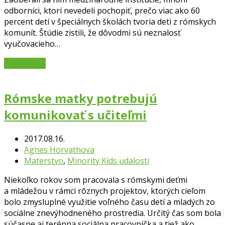
odborníci, ktorí nevedeli pochopiť, prečo viac ako 60
percent detí v špeciálnych školách tvoria deti z rómskych
komunít. Štúdie zistili, že dôvodmi sú neznalosť
vyučovacieho…
Čítať viac
→
Rómske matky potrebujú
komunikovať s učiteľmi
2017.08.16.
Agnes Horvathova
Materstvo
,
Minority Kids udalosti
Niekoľko rokov som pracovala s rómskymi deťmi
a mládežou v rámci rôznych projektov, ktorých cieľom
bolo zmysluplné využitie voľného času detí a mladých zo
sociálne znevýhodneného prostredia. Určitý čas som bola
súčasne aj terénna sociálna pracovníčka a tiež ako