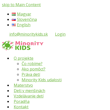
skip to Main Content
Magyar
Slovenčina
English
info@minoritykids.sk
Login
O projekte
Čo robíme?
Ako pomôcť?
Práva detí
Minority Kids udalosti
Materstvo
Deti v menšinách
Vzdelávanie detí
Poradňa
Kontakt