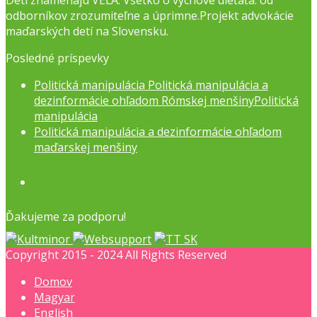
Deti znamenajú VEĽA. Všetko o výchove dieťaťa: od
odborníkov zrozumiteľne a úprimne.Projekt advokácie
maďarských detí na Slovensku.
Posledné príspevky
Politická manipulácia Politická manipulácia a
dezinformácie ohľadom Rómskej menšinyPolitická
manipulácia
Politická manipulácia a dezinformácie ohľadom
maďarskej menšiny
Facebook
Ďakujeme za podporu!
Copyright 2015 - 2024 All Rights Reserved
Domov
Magyar
English