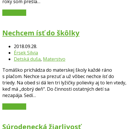
roky som prešla…
Čítať viac
→
Nechcem ísť do škôlky
2018.09.28.
Érsek Silvia
Detská duša
,
Materstvo
Tomáško prichádza do materskej školy každé ráno
s plačom. Nechce sa prezuť a už vôbec nechce ísť do
triedy. Na obed si dá len tri lyžičky polievky aj to len vtedy,
keď má „dobrý deň“. Do činnosti ostatných detí sa
nezapája. Sedí…
Čítať viac
→
Súrodenecká žiarlivosť