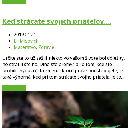
Čítať viac
→
Keď strácate svojich priateľov….
2019.01.21.
Eli Misovich
Materstvo
,
Zdravie
Určite ste to už zažili: niekto vo vašom živote bol dôležitý,
no stratili ste ho. Dlho ste premýšľali o tom, kde ste
urobili chybu a či tá zmena, ktorú práve podstupujete, je
taká výborná, keď pri tom strácate svojho priateľa. Je to…
Čítať viac
→