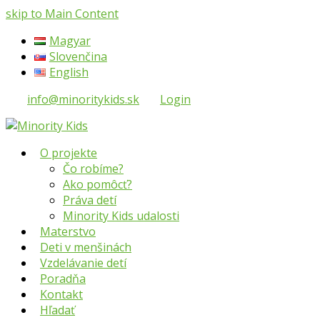
skip to Main Content
Magyar
Slovenčina
English
info@minoritykids.sk
Login
O projekte
Čo robíme?
Ako pomôcť?
Práva detí
Minority Kids udalosti
Materstvo
Deti v menšinách
Vzdelávanie detí
Poradňa
Kontakt
Hľadať