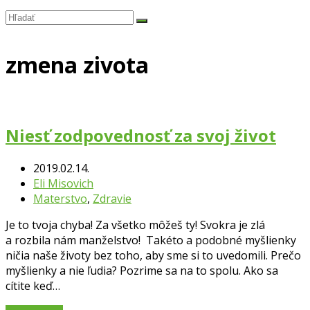
Hľadať
Submit
zmena zivota
Niesť zodpovednosť za svoj život
2019.02.14.
Eli Misovich
Materstvo
,
Zdravie
Je to tvoja chyba! Za všetko môžeš ty! Svokra je zlá
a rozbila nám manželstvo! Takéto a podobné myšlienky
ničia naše životy bez toho, aby sme si to uvedomili. Prečo
myšlienky a nie ľudia? Pozrime sa na to spolu. Ako sa
cítite keď…