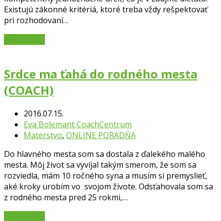
Existujú zákonné kritériá, ktoré treba vždy rešpektovať
pri rozhodovaní…
Čítať viac
→
Srdce ma ťahá do rodného mesta
(COACH)
2016.07.15.
Eva Bolemant CoachCentrum
Materstvo
,
ONLINE PORADŇA
Do hlavného mesta som sa dostala z ďalekého malého
mesta. Môj život sa vyvíjal takým smerom, že som sa
rozviedla, mám 10 ročného syna a musím si premyslieť,
aké kroky urobím vo svojom živote. Odsťahovala som sa
z rodného mesta pred 25 rokmi,…
Čítať viac
→