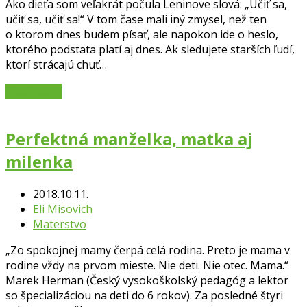
Ako dieťa som veľakrát počula Leninove slová: „Učiť sa,
učiť sa, učiť sa!“ V tom čase mali iný zmysel, než ten
o ktorom dnes budem písať, ale napokon ide o heslo,
ktorého podstata platí aj dnes. Ak sledujete starších ľudí,
ktorí strácajú chuť…
Čítať viac
→
Perfektná manželka, matka aj
milenka
2018.10.11.
Eli Misovich
Materstvo
„Zo spokojnej mamy čerpá celá rodina. Preto je mama v
rodine vždy na prvom mieste. Nie deti. Nie otec. Mama.“
Marek Herman (Český vysokoškolský pedagóg a lektor
so špecializáciou na deti do 6 rokov). Za posledné štyri