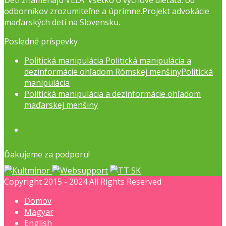
Deti znamenajú VEĽA. Všetko o výchove dieťaťa: od
odborníkov zrozumiteľne a úprimne.Projekt advokácie
maďarských detí na Slovensku.
Posledné príspevky
Politická manipulácia Politická manipulácia a
dezinformácie ohľadom Rómskej menšinyPolitická
manipulácia
Politická manipulácia a dezinformácie ohľadom
maďarskej menšiny
Facebook
Ďakujeme za podporu!
Copyright 2015 - 2024 All Rights Reserved
Domov
Magyar
English