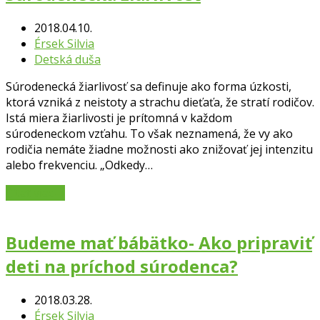
2018.04.10.
Érsek Silvia
Detská duša
Súrodenecká žiarlivosť sa definuje ako forma úzkosti,
ktorá vzniká z neistoty a strachu dieťaťa, že stratí rodičov.
Istá miera žiarlivosti je prítomná v každom
súrodeneckom vzťahu. To však neznamená, že vy ako
rodičia nemáte žiadne možnosti ako znižovať jej intenzitu
alebo frekvenciu. „Odkedy…
Čítať viac
→
Budeme mať bábätko- Ako pripraviť
deti na príchod súrodenca?
2018.03.28.
Érsek Silvia