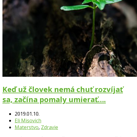
Keď už človek nemá chuť rozvíjať
sa, začína pomaly umierať….
2019.01.10.
Eli Misovich
Materstvo
,
Zdravie