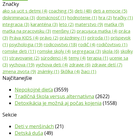
Značky
ako sa ucit s detmi
(4)
coaching
(5)
deti
(48)
deti a emocie
(5)
diskriminacia
(3)
domácnosť
(1)
hodnotenie
(1)
hra
(2)
hračky
(1)
integracia
(3)
karanténa
(3)
leto
(2)
materstvo
(9)
matka
(9)
matka na pracovisku
(3)
menšiny
(2)
pracujuca matka
(4)
práca
(3)
Práva KIDS
(4)
právo
(2)
prázdniny
(1)
príroda
(1)
príspevok
(1)
psychologia
(19)
rodicovstvo
(18)
rodič
(4)
rodičovtsvo
(1)
romske deti
(11)
romske skoly
(4)
segregacia
(3)
skola
(6)
skolky
(1)
stravovanie
(2)
súrodenci
(4)
temy
(4)
terapia
(1)
ucenie sa
(3)
vychova
(19)
vychova deti
(4)
zdravie
(6)
zdravie detí
(7)
zmena zivota
(9)
známky
(1)
škôlka
(4)
žiaci
(1)
Najčítanejšie
Nepokojné dieťa
(3559)
Tradičná škola versus alternatívna
(2622)
Detoxikácia je možná aj počas kojenia
(1558)
Sekcie
Deti v menšinách
(21)
Detská duša
(49)