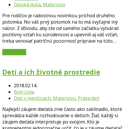
Detská duša
,
Materstvo
Pre rodičov je radostnou novinkou príchod druhého
potomka. No váš prvý potomok na to má zvyčajne iný
názor. Z dôvodu, aby ste od samého začiatku vytvárali
pozitívny vzťah ku súrodencovi a upevnili aj váš vzťah,
treba venovať patričnú pozornosť príprave na túto…
Čítať viac
→
Deti a ich životné prostredie
2018.02.14.
Bott Livia
Deti v menšinách
,
Materstvo
,
Práva detí
Najlepší záujem dieťaťa znie často ako zaklínadlo, ktoré
sprevádza každé rozhodovanie o deťoch. Žiaľ, každý si
záujem dieťaťa interpretuje po svojom. Kto je
kompetentný jednoznačne určiť, čo je v záujme dieťaťa?