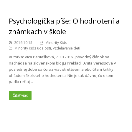
Psychologička píše: O hodnotení a
známkach v škole
2016.10.15.
Minority Kids
Minority Kids udalosti
,
Vzdelávanie detí
Autorka: Vica Peniašková, 7. 10.2016 , pôvodný článok sa
nachádza na slovenskom blogu Preklad : Anita Veressová V
poslednej dobe sa čoraz viac stretávam alebo čítam kritiky
ohľadom školského hodnotenia. Nie je tak dávno, čo o tom
padla reč aj…
Čítať viac