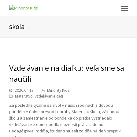
skola
Vzdelávanie na diaľku: veľa sme sa
naučili
2020.04.13.
Minority Kids
Materstvo
,
Vzdelávanie detí
Za posledné týždne sa život v našich rodinách z dôvodu
pandémie úplne prevrátil naruby.Materskú školu, základnú
školu a zamestnanie od pondelka do piatka vystriedalo
vzdelávanie z domu, podľa možnosti práca z domu.
Pedagógovia, rodičia, študenti museli zo dňa na deň prejsť k