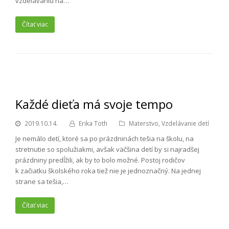
vzdelávaniu na…
Čítať viac
Každé dieťa má svoje tempo
2019.10.14.
Erika Toth
Materstvo
,
Vzdelávanie detí
Je nemálo detí, ktoré sa po prázdninách tešia na školu, na
stretnutie so spolužiakmi, avšak väčšina detí by si najradšej
prázdniny predĺžili, ak by to bolo možné. Postoj rodičov
k začiatku školského roka tiež nie je jednoznačný. Na jednej
strane sa tešia,…
Čítať viac