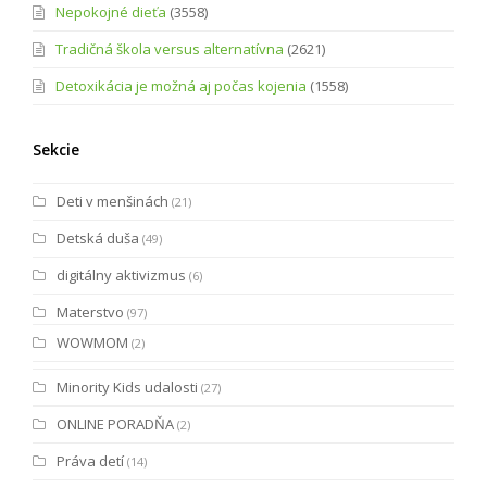
Nepokojné dieťa
(3558)
Tradičná škola versus alternatívna
(2621)
Detoxikácia je možná aj počas kojenia
(1558)
Sekcie
Deti v menšinách
(21)
Detská duša
(49)
digitálny aktivizmus
(6)
Materstvo
(97)
WOWMOM
(2)
Minority Kids udalosti
(27)
ONLINE PORADŇA
(2)
Práva detí
(14)