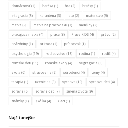
domácnosť
(1)
harčka
(1)
hra
(2)
hračky
(1)
integracia
(3)
karanténa
(3)
leto
(2)
materstvo
(9)
matka
(9)
matka na pracovisku
(3)
menšiny
(2)
pracujuca matka
(4)
práca
(3)
Práva KIDS
(4)
právo
(2)
prázdniny
(1)
príroda
(1)
príspevok
(1)
psychologia
(19)
rodicovstvo
(18)
rodina
(1)
rodič
(4)
romske deti
(11)
romske skoly
(4)
segregacia
(3)
skola
(6)
stravovanie
(2)
súrodenci
(4)
temy
(4)
terapia
(1)
ucenie sa
(3)
vychova
(19)
vychova deti
(4)
zdravie
(6)
zdravie detí
(7)
zmena zivota
(9)
známky
(1)
škôlka
(4)
žiaci
(1)
Najčítanejšie