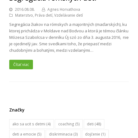
2016.08.08.
Agnes Horvathova
Materstvo
,
Práva detí
,
Vzdelávanie detí
Segregácia žiakov na rómskych a majoritných (maďarských), ku
ktorej prichádza v Moldave nad Bodvou a ktorá je témou článku
Mózesa Szabolcsa v denníku Új szó zo dňa 3. augusta 2016, nie
je ojedinelý jav. Sme svedkami toho, že priepasť medzi
chudobnými a bohatými, medzi vzdelanými…
Čítať viac
Značky
ako sa ucit s detmi
(4)
coaching
(5)
deti
(48)
deti a emocie
(5)
diskriminacia
(3)
dojčenie
(1)