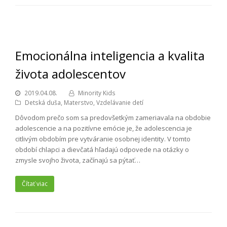
Emocionálna inteligencia a kvalita
života adolescentov
2019.04.08.
Minority Kids
Detská duša
,
Materstvo
,
Vzdelávanie detí
Dôvodom prečo som sa predovšetkým zameriavala na obdobie
adolescencie a na pozitívne emócie je, že adolescencia je
citlivým obdobím pre vytváranie osobnej identity. V tomto
období chlapci a dievčatá hľadajú odpovede na otázky o
zmysle svojho života, začínajú sa pýtať…
Čítať viac