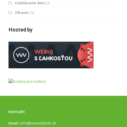
Vzdelávanie detí
(27)
Zdravie
(13)
Hosted by
Kontakt
Email:
info@minoritykids.sk