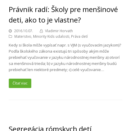
Právnik radí: Školy pre menšinové
deti, ako to je vlastne?
2016.10.07.
Vladimir Horvath
Materstvo
,
Minority Kids udalosti
,
Práva detí
Kedy si škola môže vypísať napr. s VJM (s vyučovacím jazykom)?
Podľa školského zákona existujú tri spôsoby akým môže
prebiehať vyučovanie v jazyku národnostnej menšiny a) otvorí
sa menšinová trieda; b) v jazyku národnostnej menšiny budú
prebiehať len niektoré predmety; c) celé vyučovanie…
Čítať viac
Segregácia rómskych detí