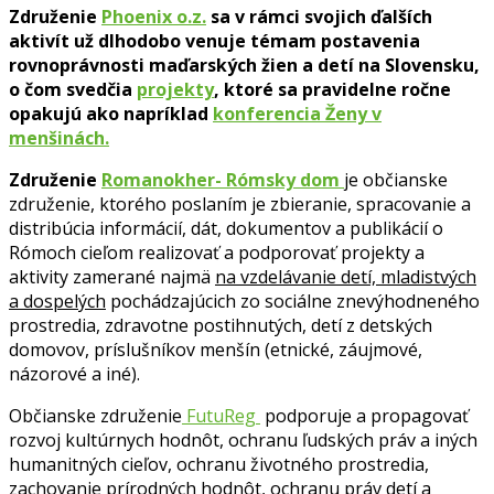
Združenie
Phoenix o.z
.
sa v rámci svojich ďalších
aktivít už dlhodobo venuje témam postavenia
rovnoprávnosti maďarských žien a detí na Slovensku,
o čom svedčia
projekty
, ktoré sa pravidelne ročne
opakujú ako napríklad
konferencia Ženy v
menšinách.
Združenie
Romanokher- Rómsky dom
je občianske
združenie, ktorého poslaním je zbieranie, spracovanie a
distribúcia informácií, dát, dokumentov a publikácií o
Rómoch cieľom realizovať a podporovať projekty a
aktivity zamerané najmä
na vzdelávanie detí, mladistvých
a dospelých
pochádzajúcich zo sociálne znevýhodneného
prostredia, zdravotne postihnutých, detí z detských
domovov, príslušníkov menšín (etnické, záujmové,
názorové a iné).
Občianske združenie
FutuReg
podporuje a propagovať
rozvoj kultúrnych hodnôt, ochranu ľudských práv a iných
humanitných cieľov, ochranu životného prostredia,
zachovanie prírodných hodnôt, ochranu práv detí a