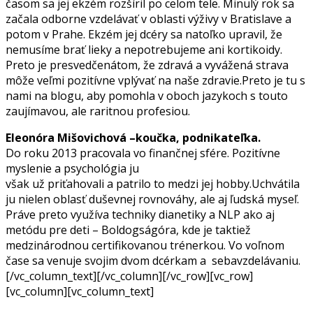
časom sa jej ekzém rozšíril po celom tele. Minulý rok sa
začala odborne vzdelávať v oblasti výživy v Bratislave a
potom v Prahe. Ekzém jej dcéry sa natoľko upravil, že
nemusíme brať lieky a nepotrebujeme ani kortikoidy.
Preto je presvedčenátom, že zdravá a vyvážená strava
môže veľmi pozitívne vplývať na naše zdravie.Preto je tu s
nami na blogu, aby pomohla v oboch jazykoch s touto
zaujímavou, ale raritnou profesiou.
Eleonóra Mišovichová –koučka, podnikateľka.
Do roku 2013 pracovala vo finančnej sfére. Pozitívne
myslenie a psychológia ju
však už priťahovali a patrilo to medzi jej hobby.Uchvátila
ju nielen oblasť duševnej rovnováhy, ale aj ľudská myseľ.
Práve preto využíva techniky dianetiky a NLP ako aj
metódu pre deti – Boldogságóra, kde je taktiež
medzinárodnou certifikovanou trénerkou. Vo voľnom
čase sa venuje svojim dvom dcérkam a sebavzdelávaniu.
[/vc_column_text][/vc_column][/vc_row][vc_row]
[vc_column][vc_column_text]