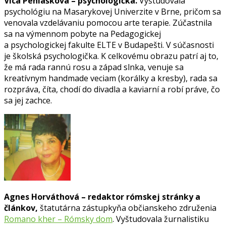
Vica Peniašková – psychologička.
Vyštudovala
psychológiu na Masarykovej Univerzite v Brne, pričom sa
venovala vzdelávaniu pomocou arte terapie. Zúčastnila
sa na výmennom pobyte na Pedagogickej
a psychologickej fakulte ELTE v Budapešti. V súčasnosti
je školská psychologička. K celkovému obrazu patrí aj to,
že má rada rannú rosu a západ slnka, venuje sa
kreatívnym handmade veciam (korálky a kresby), rada sa
rozpráva, číta, chodí do divadla a kaviarní a robí práve, čo
sa jej zachce.
Agnes Horváthová – redaktor rómskej stránky a
článkov,
štatutárna zástupkyňa občianskeho združenia
Romano kher – Rómsky dom
. Vyštudovala žurnalistiku