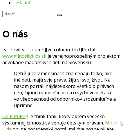
Hľadať
Hľadať
Submit
O nás
[vc_row][vc_column][vc_column_text]Portál
www.minoritykids.sk
je verejnoprospešným projektom
advokácie maďarských detí na Slovensku.
Deti žijúce v menšinách znamenajú toľko, ako
iné deti, majú svje práva, žijú si svoj život. Na
našom portáli nájdete skoro všetko o právach
detí, žijúcich v menšinách a o výchove dieťaťa
vo všeobecnosti od odborníkov zrozumiteľne a
úprimne.
OZ FutuReg
je think tank, ktorý okrem vedecko –
výskumnej činnosti sa venuje detským právam.
Minority
Kids
online poradenský portál má dve nosné piliere,