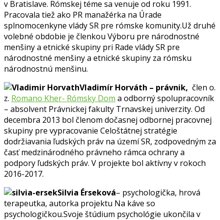
v Bratislave. Rómskej téme sa venuje od roku 1991.
Pracovala tiež ako PR manažérka na Úrade
splnomocenkyne vlády SR pre rómske komunity.Už druhé
volebné obdobie je členkou Výboru pre národnostné
menšiny a etnické skupiny pri Rade vlády SR pre
národnostné menšiny a etnické skupiny za rómsku
národnostnú menšinu.
Vladimír Horváth – právnik,
člen o.
z.
Romano Kher- Rómsky Dom
a odborný spolupracovník
– absolvent Právnickej fakulty Trnavskej univerzity. Od
decembra 2013 bol členom dočasnej odbornej pracovnej
skupiny pre vypracovanie Celoštátnej stratégie
dodržiavania ľudských práv na území SR, zodpovedným za
časť medzinárodného právneho rámca ochrany a
podpory ľudských práv. V projekte bol aktívny v rokoch
2016-2017.
Silvia Érseková
– psychologička, hrová
terapeutka, autorka projektu Na káve so
psychologičkou.Svoje štúdium psychológie ukončila v