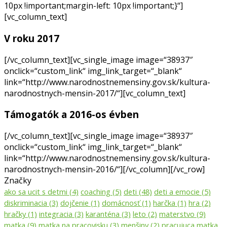
10px !important;margin-left: 10px !important;}“]
[vc_column_text]
V roku 2017
[/vc_column_text][vc_single_image image=“38937″
onclick=“custom_link“ img_link_target=“_blank“
link=“http://www.narodnostnemensiny.gov.sk/kultura-
narodnostnych-mensin-2017/“][vc_column_text]
Támogatók a 2016-os évben
[/vc_column_text][vc_single_image image=“38937″
onclick=“custom_link“ img_link_target=“_blank“
link=“http://www.narodnostnemensiny.gov.sk/kultura-
narodnostnych-mensin-2016/“][/vc_column][/vc_row]
Značky
ako sa ucit s detmi
(4)
coaching
(5)
deti
(48)
deti a emocie
(5)
diskriminacia
(3)
dojčenie
(1)
domácnosť
(1)
harčka
(1)
hra
(2)
hračky
(1)
integracia
(3)
karanténa
(3)
leto
(2)
materstvo
(9)
matka
(9)
matka na pracovisku
(3)
menšiny
(2)
pracujuca matka