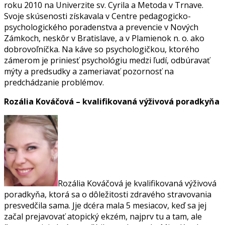
roku 2010 na Univerzite sv. Cyrila a Metoda v Trnave.
Svoje skúsenosti získavala v Centre pedagogicko-
psychologického poradenstva a prevencie v Nových
Zámkoch, neskôr v Bratislave, a v Plamienok n. o. ako
dobrovoľníčka. Na káve so psychologičkou, ktorého
zámerom je priniesť psychológiu medzi ľudí, odbúravať
mýty a predsudky a zameriavať pozornosť na
predchádzanie problémov.
Rozália Kováčová – kvalifikovaná výživová poradkyňa
Rozália Kováčová je kvalifikovaná výživová
poradkyňa, ktorá sa o dôležitosti zdravého stravovania
presvedčila sama. Jje dcéra mala 5 mesiacov, keď sa jej
začal prejavovať atopický ekzém, najprv tu a tam, ale