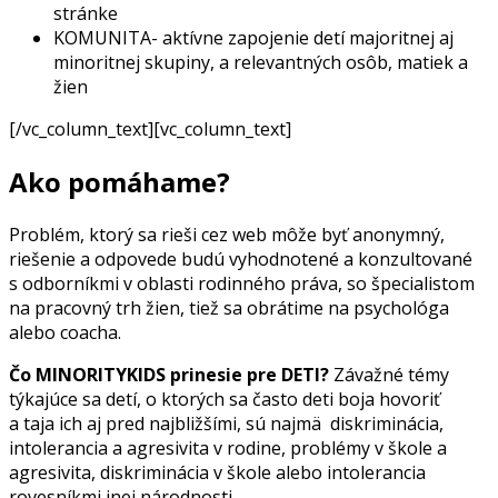
stránke
KOMUNITA- aktívne zapojenie detí majoritnej aj
minoritnej skupiny, a relevantných osôb, matiek a
žien
[/vc_column_text][vc_column_text]
Ako pomáhame?
Problém, ktorý sa rieši cez web môže byť anonymný,
riešenie a odpovede budú vyhodnotené a konzultované
s odborníkmi v oblasti rodinného práva, so špecialistom
na pracovný trh žien, tiež sa obrátime na psychológa
alebo coacha.
Čo MINORITYKIDS prinesie pre DETI?
Závažné témy
týkajúce sa detí, o ktorých sa často deti boja hovoriť
a taja ich aj pred najbližšími, sú najmä diskriminácia,
intolerancia a agresivita v rodine, problémy v škole a
agresivita, diskriminácia v škole alebo intolerancia
rovesníkmi inej národnosti.