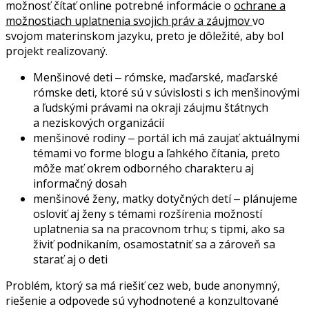
možnosť čítať online potrebné informácie o
ochrane a
možnostiach uplatnenia svojich práv a záujmov
vo
svojom materinskom jazyku, preto je dôležité, aby bol
projekt realizovaný.
Menšinové deti ‒ rómske, maďarské, maďarské
rómske deti, ktoré sú v súvislosti s ich menšinovými
a ľudskými právami na okraji záujmu štátnych
a neziskových organizácií
menšinové rodiny ‒ portál ich má zaujať aktuálnymi
témami vo forme blogu a ľahkého čítania, preto
môže mať okrem odborného charakteru aj
informačný dosah
menšinové ženy, matky dotyčných detí ‒ plánujeme
osloviť aj ženy s témami rozšírenia možností
uplatnenia sa na pracovnom trhu; s tipmi, ako sa
živiť podnikaním, osamostatniť sa a zároveň sa
starať aj o deti
Problém, ktorý sa má riešiť cez web, bude anonymný,
riešenie a odpovede sú vyhodnotené a konzultované