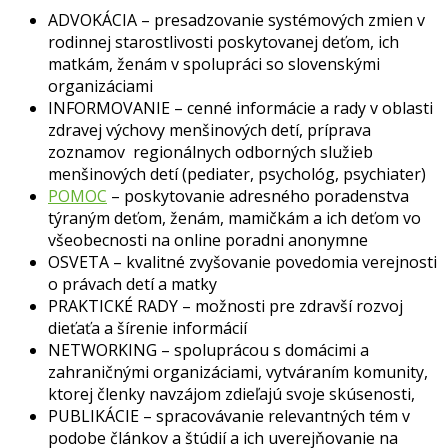
ADVOKÁCIA – presadzovanie systémových zmien v
rodinnej starostlivosti poskytovanej deťom, ich
matkám, ženám v spolupráci so slovenskými
organizáciami
INFORMOVANIE – cenné informácie a rady v oblasti
zdravej výchovy menšinových detí, príprava
zoznamov regionálnych odborných služieb
menšinových detí (pediater, psychológ, psychiater)
POMOC
– poskytovanie adresného poradenstva
týraným deťom, ženám, mamičkám a ich deťom vo
všeobecnosti na online poradni anonymne
OSVETA – kvalitné zvyšovanie povedomia verejnosti
o právach detí a matky
PRAKTICKÉ RADY – možnosti pre zdravší rozvoj
dieťaťa a šírenie informácií
NETWORKING – spoluprácou s domácimi a
zahraničnými organizáciami, vytváraním komunity,
ktorej členky navzájom zdieľajú svoje skúsenosti,
PUBLIKÁCIE – spracovávanie relevantných tém v
podobe článkov a štúdií a ich uverejňovanie na