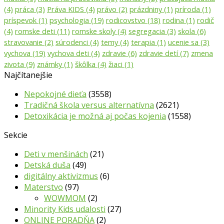
(4)
práca
(3)
Práva KIDS
(4)
právo
(2)
prázdniny
(1)
príroda
(1)
príspevok
(1)
psychologia
(19)
rodicovstvo
(18)
rodina
(1)
rodič
(4)
romske deti
(11)
romske skoly
(4)
segregacia
(3)
skola
(6)
stravovanie
(2)
súrodenci
(4)
temy
(4)
terapia
(1)
ucenie sa
(3)
vychova
(19)
vychova deti
(4)
zdravie
(6)
zdravie detí
(7)
zmena
zivota
(9)
známky
(1)
škôlka
(4)
žiaci
(1)
Najčítanejšie
Nepokojné dieťa
(3558)
Tradičná škola versus alternatívna
(2621)
Detoxikácia je možná aj počas kojenia
(1558)
Sekcie
Deti v menšinách
(21)
Detská duša
(49)
digitálny aktivizmus
(6)
Materstvo
(97)
WOWMOM
(2)
Minority Kids udalosti
(27)
ONLINE PORADŇA
(2)