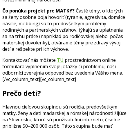
Čo ponúka projekt pre MATKY?
Časté témy, o ktorých
sa ženy osobne boja hovoriť (týranie, agresivita, domáce
násilie, mobbing) sú to predovšetkým problémy
rodinných a partnerských vzťahov, týkajú sa uplatnenia
sa na trhu práce (napríklad po rodičovskej alebo počas
materskej dovolenky), otvárame témy pre zdravý vývoj
detí a rešpekte pri ich výchove.
Kontaktovať nás môžete
TU
prostredníctvom online
formulára vyplnením svojej otázky či problému, naši
odborníci zverejnia odpoveď bez uvedenia Vášho mena.
[/vc_column_text][vc_column_text]
Prečo deti?
Hlavnou cieľovou skupinou sú rodičia, predovšetkým
matky, ženy a deti maďarskej a rómskej národnosti žijúce
na Slovensku, ktoré sú používateľmi internetu, číselne
približne 50‒200 000 osôb. Táto skupina bude mať