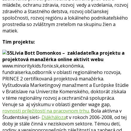
mládeže, ochranu zdravia, rozvoj vedy a vzdelania, rozvoj
zdravého a štastného detstva, rozvoj občianskej
spoločnosti, rozvoj regiónu a lokálneho podnikateľského
prostredia so zvláštnym zreteľom na skupinu žien a
matiek.
Tím projektu:
Lívia Bott Domonkos – zakladateľka projektu a
projektová manažérka online aktivít webu
www.minoritykids.fonix.sk,ekonómka,
fundraiserka,odborník v oblasti regionálneho rozvoja,
PRINCE 2 certifikovaná projektová manažérka.
Vyštudovala Marketingový manažment a Európske štúdie
v Bratislave na Univerzite Komenského, doktorát získala
v téme regionálny rozvoj a cezhraničná spolupráca.
Venuje sa aj výskumu v oblasti gender wage gap,
rovnosti príležitostí na pracovnom trhu.
Bola aktívna v
Študentskej sieti-
Diákháloza
t v rokoch 2006-2008, od tej
doby je stále činná v neziskovom sektore. Témou detí,
rodiny a verejnoprospešných záležitostí sa zaoberá od