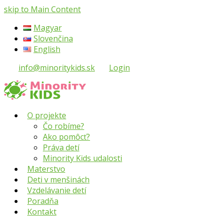
skip to Main Content
Magyar
Slovenčina
English
info@minoritykids.sk
Login
O projekte
Čo robíme?
Ako pomôcť?
Práva detí
Minority Kids udalosti
Materstvo
Deti v menšinách
Vzdelávanie detí
Poradňa
Kontakt