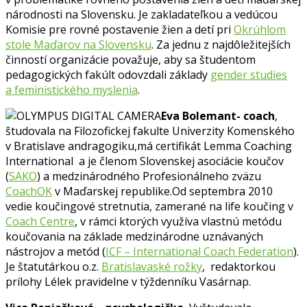
národnosti na Slovensku. Je zakladateľkou a vedúcou
Komisie pre rovné postavenie žien a detí pri
Okrúhlom
stole Maďarov na Slovensku
. Za jednu z najdôležitejších
činností organizácie považuje, aby sa študentom
pedagogických fakúlt odovzdali základy
gender studies
a feministického myslenia
.
Eva Bolemant- coach
,
študovala na Filozofickej fakulte Univerzity Komenského
v Bratislave andragogiku,má certifikát Lemma Coaching
International a je členom Slovenskej asociácie koučov
(
SAKO
) a medzinárodného Profesionálneho zväzu
CoachOK
v Maďarskej republike.Od septembra 2010
vedie koučingové stretnutia, zamerané na life koučing v
Coach Centre
, v rámci ktorých využíva vlastnú metódu
koučovania na základe medzinárodne uznávaných
nástrojov a metód (
ICF – International Coach Federation
).
Je štatutárkou o.z.
Bratislavaské rožky
, redaktorkou
prílohy Lélek pravidelne v týždenníku Vasárnap.