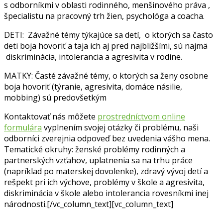
s odborníkmi v oblasti rodinného, menšinového práva ,
špecialistu na pracovný trh žien, psychológa a coacha.
DETI: Závažné témy týkajúce sa detí, o ktorých sa často
deti boja hovoriť a taja ich aj pred najbližšími, sú najmä
diskriminácia, intolerancia a agresivita v rodine.
MATKY: Časté závažné témy, o ktorých sa ženy osobne
boja hovoriť (týranie, agresivita, domáce násilie,
mobbing) sú predovšetkým
Kontaktovať nás môžete
prostredníctvom online
formulára
vyplnením svojej otázky či problému, naši
odborníci zverejnia odpoveď bez uvedenia vášho mena.
Tematické okruhy: ženské problémy rodinných a
partnerských vzťahov, uplatnenia sa na trhu práce
(napríklad po materskej dovolenke), zdravý vývoj detí a
rešpekt pri ich výchove, problémy v škole a agresivita,
diskriminácia v škole alebo intolerancia rovesníkmi inej
národnosti.[/vc_column_text][vc_column_text]