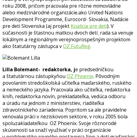
roku 2008, pričom pracovala pre rôzne mimovládne
alebo medzinárodné organizácie.ako United Nations
Development Programme, Eurocord- Slovakia, Nadácie
pre deti Slovenska (aj projekt
Koalícia pre deti
). V
súčasnosti je štastnou matkou dvoch detí
,
rada sa venuje
lokálnym a regionálnym verejnoprospešným projektom
ako štatutárny zástupca v
OZ FutuReg
.
Lilla Bolemant- redaktorka, j
e predsedníčkou
a štatutárnou zástupkyňou
OZ Phoenix
. Pôvodným
povolaním stredoškolská učiteľka maďarského, ruského
a nemeckého jazyka. Pracovala ako učiteľka, redaktorka
kníh, redaktorka novín, prekladateľka, vedúca odboru
a úradu na jednom z ministerstiev, riaditeľka
zdravotníckeho zariadenia. Popritom sa ale pravidelne
venovala práci v neziskovom sektore, v roku 2005 bola
spoluzakladateľkou OZ Phoenix. Svoje rôznorodé
skúsenosti sa snaží využívať v práci organizácie
v problematike rovného postavenia žien a detí maďarskej