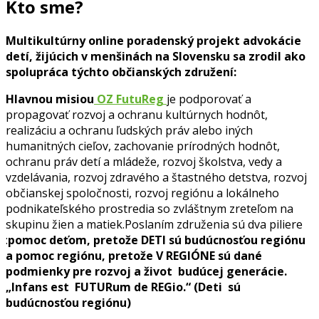
Kto sme?
Multikultúrny online poradenský projekt advokácie
detí, žijúcich v menšinách na Slovensku sa zrodil ako
spolupráca týchto občianských združení:
Hlavnou misiou
OZ FutuReg
je podporovať a
propagovať rozvoj a ochranu kultúrnych hodnôt,
realizáciu a ochranu ľudských práv alebo iných
humanitných cieľov, zachovanie prírodných hodnôt,
ochranu práv detí a mládeže, rozvoj školstva, vedy a
vzdelávania, rozvoj zdravého a štastného detstva, rozvoj
občianskej spoločnosti, rozvoj regiónu a lokálneho
podnikateľského prostredia so zvláštnym zreteľom na
skupinu žien a matiek.Poslaním združenia sú dva piliere
:
pomoc deťom, pretože DETI sú budúcnosťou regiónu
a pomoc regiónu, pretože V REGIÓNE sú dané
podmienky pre rozvoj a život budúcej generácie.
„Infans est FUTURum de REGio.“ (Deti sú
budúcnosťou regiónu)