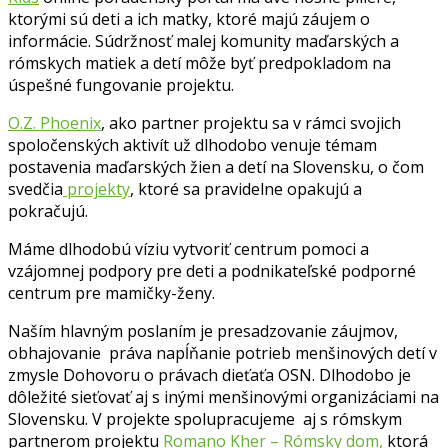
ktorými sú deti a ich matky, ktoré majú záujem o
informácie. Súdržnosť malej komunity maďarských a
rómskych matiek a detí môže byť predpokladom na
úspešné fungovanie projektu.
O.Z. Phoenix
, ako partner projektu sa v rámci svojich
spoločenských aktivít už dlhodobo venuje témam
postavenia maďarských žien a detí na Slovensku, o čom
svedčia
projekty
, ktoré sa pravidelne opakujú a
pokračujú.
Máme dlhodobú víziu vytvoriť centrum pomoci a
vzájomnej podpory pre deti a podnikateľské podporné
centrum pre mamičky-ženy.
Naším hlavným poslaním je presadzovanie záujmov,
obhajovanie práva napĺňanie potrieb menšinových detí v
zmysle Dohovoru o právach dieťaťa OSN. Dlhodobo je
dôležité sieťovať aj s inými menšinovými organizáciami na
Slovensku. V projekte spolupracujeme aj s rómskym
partnerom projektu
Romano Kher – Rómsky dom,
ktorá