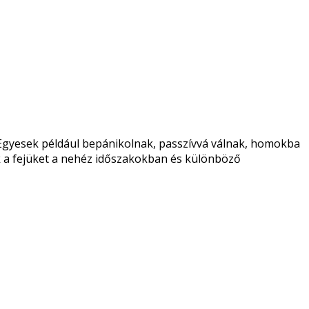
Egyesek például bepánikolnak, passzívvá válnak, homokba
ik a fejüket a nehéz időszakokban és különböző