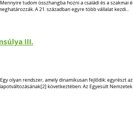
Mennyire tudom összhangba hozni a családi és a szakmai é
eghatározzák. A 21. században egyre több vállalat kezdi…
súlya III.
Egy olyan rendszer, amely dinamikusan fejlődik: egyrészt az
lapotváltozásának[2] következtében. Az Egyesült Nemzetek