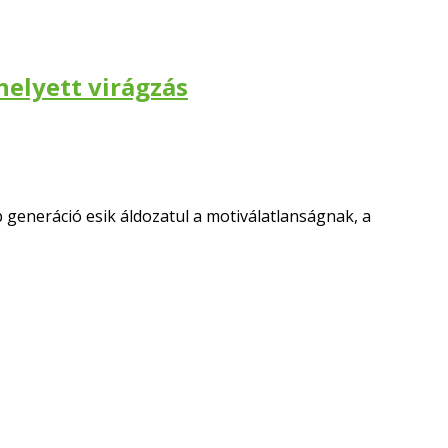
helyett virágzás
generáció esik áldozatul a motiválatlanságnak, a