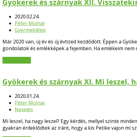
Gyökerek és szárnyak XII. Visszateki
2020.02.24.
Péter Molnár
Gyermeklélek
Már 2020 van, új év és új évtized kezdődött. Éppen a Gyö
gondolatok és emlékképek a fejemben. Ha emlékeim nem c
Bővebben
→
Gyökerek és szárnyak XI. Mi leszel, h
2020.01.24.
Péter Molnár
Nevelés
Mi leszel, ha nagy leszel? Egy kérdés, mellyel szinte min
gyakran érdeklődtek az iránt, hogy a kis Petike vajon mi sz