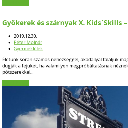
Bővebben
→
Gyökerek és szárnyak X. Kids´Skill
2019.12.30.
Péter Molnár
Gyermeklélek
Életünk során számos nehézséggel, akadállyal találjuk 
dugják a fejüket, ha valamilyen megpróbáltatásnak néznek 
pótszerekkel…
Bővebben
→