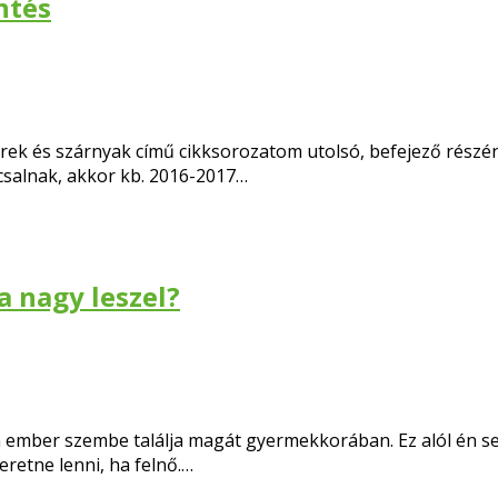
ntés
kerek és szárnyak című cikksorozatom utolsó, befejező rész
salnak, akkor kb. 2016-2017…
a nagy leszel?
den ember szembe találja magát gyermekkorában. Ez alól én s
eretne lenni, ha felnő.…