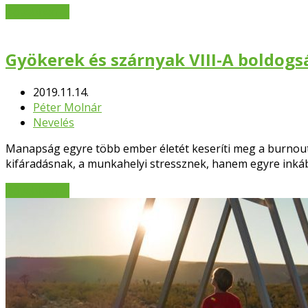
Bővebben
→
Gyökerek és szárnyak VIII-A boldogs
2019.11.14.
Péter Molnár
Nevelés
Manapság egyre több ember életét keseríti meg a burnout 
kifáradásnak, a munkahelyi stressznek, hanem egyre inkább
Bővebben
→