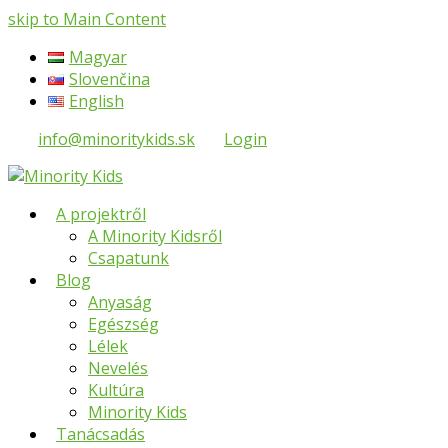
skip to Main Content
Magyar
Slovenčina
English
info@minoritykids.sk
Login
A projektről
A Minority Kidsről
Csapatunk
Blog
Anyaság
Egészség
Lélek
Nevelés
Kultúra
Minority Kids
Tanácsadás