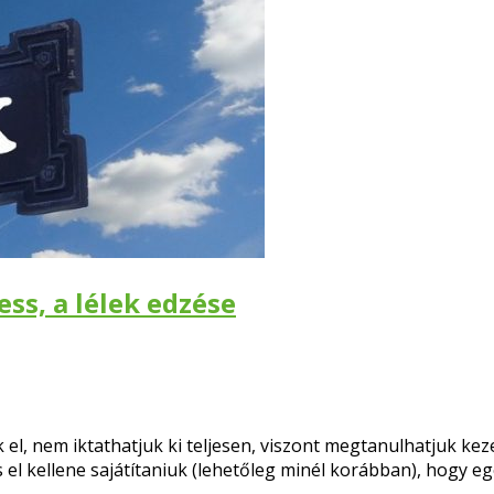
ss, a lélek edzése
l, nem iktathatjuk ki teljesen, viszont megtanulhatjuk keze
l kellene sajátítaniuk (lehetőleg minél korábban), hogy e