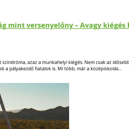
ág mint versenyelőny – Avagy kiégés 
szindróma, azaz a munkahelyi kiégés. Nem csak az idősebb 
 a pályakezdő fiatalok is. Mi több, már a középiskolás…