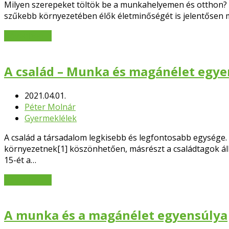
Milyen szerepeket töltök be a munkahelyemen és otthon? 
szűkebb környezetében élők életminőségét is jelentősen m
Bővebben
→
A család – Munka és magánélet egyen
2021.04.01.
Péter Molnár
Gyermeklélek
A család a társadalom legkisebb és legfontosabb egysége. 
környezetnek[1] köszönhetően, másrészt a családtagok ál
15-ét a…
Bővebben
→
A munka és a magánélet egyensúlya