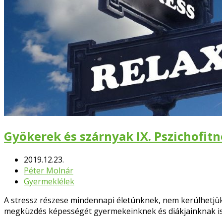
Gyökerek és szárnyak IX. Pszichofitne
2019.12.23.
Péter Molnár
Gyermeklélek
A stressz részese mindennapi életünknek, nem kerülhetjük e
megküzdés képességét gyermekeinknek és diákjainknak is e