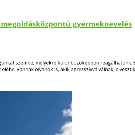
s – megoldásközpontú gyermeknevelés
magunkat szembe, melyekre különbözőképpen reagálhatunk. 
elébe. Vannak olyanok is, akik agresszívvá válnak, elveszt