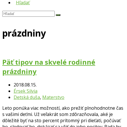
Hľadať
Hľadať
Submit
prázdniny
Päť tipov na skvelé rodinné
prázdniny
2018.08.15.
Érsek Silvia
Detská duša
,
Materstvo
Leto ponúka viac možností, ako prežiť plnohodnotne čas
s vašimi deťmi. Už veľakrát som zdôrazňovala, aké je
dôležité byť na sto percent prítomný pri dieťati, počúvať
ho, sledovať ho, dokázať sa vžiť do jeho pocitov. Rada by