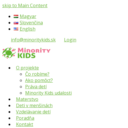
skip to Main Content
Magyar
Slovenčina
English
info@minoritykids.sk
Login
O projekte
Čo robíme?
Ako pomôcť?
Práva detí
Minority Kids udalosti
Materstvo
Deti v menšinách
Vzdelávanie detí
Poradňa
Kontakt