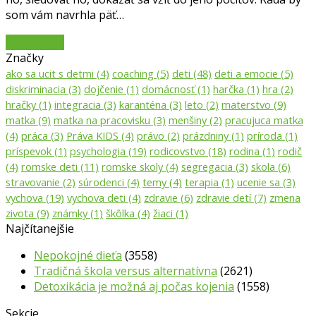
som vám navrhla päť…
Čítať viac
→
Značky
ako sa ucit s detmi
(4)
coaching
(5)
deti
(48)
deti a emocie
(5)
diskriminacia
(3)
dojčenie
(1)
domácnosť
(1)
harčka
(1)
hra
(2)
hračky
(1)
integracia
(3)
karanténa
(3)
leto
(2)
materstvo
(9)
matka
(9)
matka na pracovisku
(3)
menšiny
(2)
pracujuca matka
(4)
práca
(3)
Práva KIDS
(4)
právo
(2)
prázdniny
(1)
príroda
(1)
príspevok
(1)
psychologia
(19)
rodicovstvo
(18)
rodina
(1)
rodič
(4)
romske deti
(11)
romske skoly
(4)
segregacia
(3)
skola
(6)
stravovanie
(2)
súrodenci
(4)
temy
(4)
terapia
(1)
ucenie sa
(3)
vychova
(19)
vychova deti
(4)
zdravie
(6)
zdravie detí
(7)
zmena
zivota
(9)
známky
(1)
škôlka
(4)
žiaci
(1)
Najčítanejšie
Nepokojné dieťa
(3558)
Tradičná škola versus alternatívna
(2621)
Detoxikácia je možná aj počas kojenia
(1558)
Sekcie