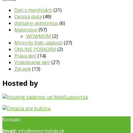
Deti v menšinách
(21)
Detská duša
(49)
digitálny aktivizmus
(6)
Materstvo
(97)
WOWMOM
(2)
Minority Kids udalosti
(27)
ONLINE PORADŇA
(2)
Práva detí
(14)
Vzdelávanie detí
(27)
Zdravie
(13)
Hosted by
Kontakt
Email:
info@minoritykids.sk